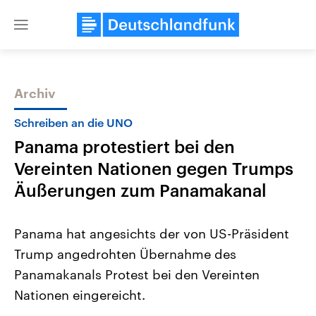
Close
menu
Archiv
Themen
Schreiben an die UNO
Panama protestiert bei den
Vereinten Nationen gegen Trumps
Äußerungen zum Panamakanal
Panama hat angesichts der von US-Präsident
Landtagswahl Sachsen-Anhalt
USA
Trump angedrohten Übernahme des
2026
Aktuelle Beiträge, Analys
Alle Informationen
Hintergründe
Panamakanals Protest bei den Vereinten
Sachsen-Anhalt wählt am 6.
Wirtschaftlich und militäri
September 2026 einen neuen
gehören die Vereinigten S
Nationen eingereicht.
Landtag. Seit 2021 wird das
den mächtigsten Ländern 
Bundesland von einer Koalition aus
mit großem Einfluss auf d