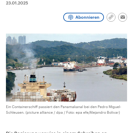
23.01.2025
CDU, SPD und FDP regiert.-
aktuelle Weltgeschehen.
Umfragen, Prognosen,
Wahlprogramme, aktuelle Berichte
Abonnieren
Sendungen
Programm
Podcasts
und Hintergründe zu den Parteien
Link
Emai
und Kandidaten der anstehenden
kopieren/te
Wahl.
Audio-Archiv
Ein Containerschiff passiert den Panamakanal bei den Pedro Miguel-
Schleusen. (picture alliance / dpa / Foto: epa efe/Alejandro Bolivar)