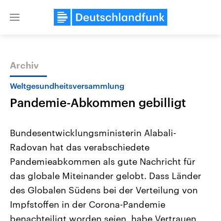
Close
menu
Archiv
Themen
Weltgesundheitsversammlung
Pandemie-Abkommen gebilligt
Bundesentwicklungsministerin Alabali-
Radovan hat das verabschiedete
Pandemieabkommen als gute Nachricht für
Landtagswahl Sachsen-Anhalt
USA
das globale Miteinander gelobt. Dass Länder
2026
Aktuelle Beiträge, Analys
Alle Informationen
des Globalen Südens bei der Verteilung von
Hintergründe
Sachsen-Anhalt wählt am 6.
Wirtschaftlich und militäri
Impfstoffen in der Corona-Pandemie
September 2026 einen neuen
gehören die Vereinigten S
Landtag. Seit 2021 wird das
den mächtigsten Ländern 
benachteiligt worden seien, habe Vertrauen
Bundesland von einer Koalition aus
mit großem Einfluss auf d