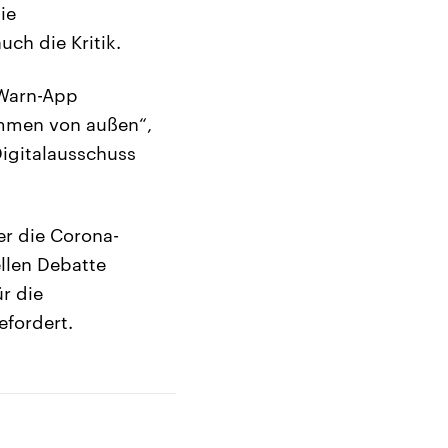
ie
ch die Kritik.
-Warn-App
ommen von außen“,
Digitalausschuss
er die Corona-
llen Debatte
r die
efordert.