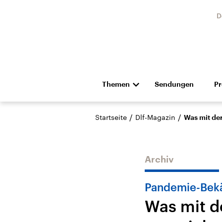
D
Themen
Sendungen
P
Die Nachrichten
Politik
/
/
Startseite
Dlf-Magazin
Was mit de
Hörspiel und Feature
Musik
Archiv
Pandemie-Bek
Was mit d
Landtagswahl Sachsen-
USA
Anhalt 2026
Aktuel