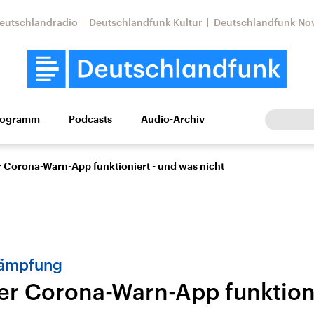
eutschlandradio
Deutschlandfunk Kultur
Deutschlandfunk No
rogramm
Podcasts
Audio-Archiv
Wirtschaft
Wissen
Kultur
Europa
Gesellschaf
r Corona-Warn-App funktioniert - und was nicht
ämpfung
er Corona-Warn-App funktion
Nahostkonflikt
Iran
le Beiträge,
Aktuelle Lage und
Aktuelle Lage und