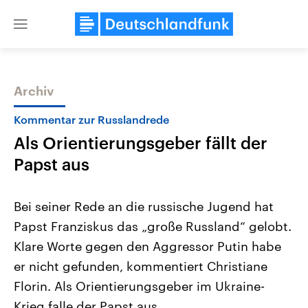
Close
menu
Archiv
Themen
Kommentar zur Russlandrede
Als Orientierungsgeber fällt der
Papst aus
Bei seiner Rede an die russische Jugend hat
Papst Franziskus das „große Russland“ gelobt.
Landtagswahl Sachsen-Anhalt
USA
Klare Worte gegen den Aggressor Putin habe
2026
Aktuelle Beiträge, Analys
Alle Informationen
Hintergründe
er nicht gefunden, kommentiert Christiane
Sachsen-Anhalt wählt am 6.
Wirtschaftlich und militäri
September 2026 einen neuen
gehören die Vereinigten S
Florin. Als Orientierungsgeber im Ukraine-
Landtag. Seit 2021 wird das
den mächtigsten Ländern 
Krieg falle der Papst aus.
Bundesland von einer Koalition aus
mit großem Einfluss auf d