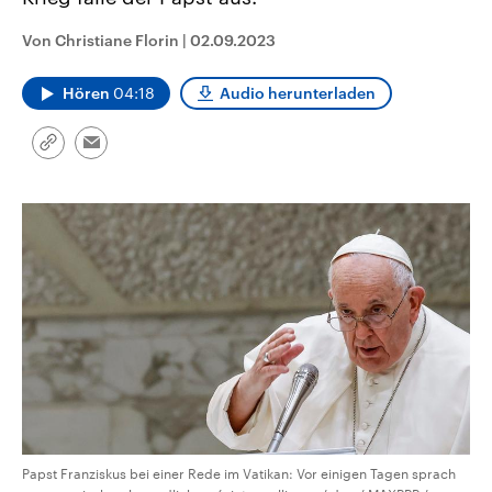
CDU, SPD und FDP regiert.-
aktuelle Weltgeschehen.
Umfragen, Prognosen,
Von Christiane Florin
|
02.09.2023
Wahlprogramme, aktuelle Berichte
Sendungen
Programm
Podcasts
und Hintergründe zu den Parteien
und Kandidaten der anstehenden
Hören
04:18
Audio herunterladen
Wahl.
Audio-Archiv
Link
Email
kopieren/teilen
Papst Franziskus bei einer Rede im Vatikan: Vor einigen Tagen sprach