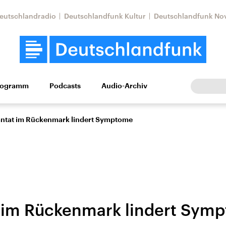
eutschlandradio
Deutschlandfunk Kultur
Deutschlandfunk No
rogramm
Podcasts
Audio-Archiv
Wirtschaft
Wissen
Kultur
Europa
Gesellschaf
ntat im Rückenmark lindert Symptome
 im Rückenmark lindert Sym
Nahostkonflikt
Iran
le Beiträge,
Aktuelle Lage und
Aktuelle Lage und