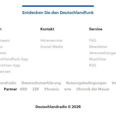
Entdecken Sie den Deutschlandfunk
n
Kontakt
Service
tream
Hörerservice
FAQ
os
Social Media
Newsletter
asts
Veranstaltunge
schlandfunk App
Musikliste
richten App
RSS
uenzen
landradio
Datenschutzerklärung
Nutzungsbedingungen
I
Partner
ARD
ZDF
Phoenix
arte
Chronik der Mauer
Deutschlandradio © 2026