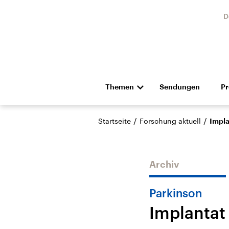
D
Themen
Sendungen
P
Die Nachrichten
Politik
/
/
Startseite
Forschung aktuell
Impla
Hörspiel und Feature
Musik
Archiv
Parkinson
Implantat
Landtagswahl Sachsen-
USA
Anhalt 2026
Aktuel