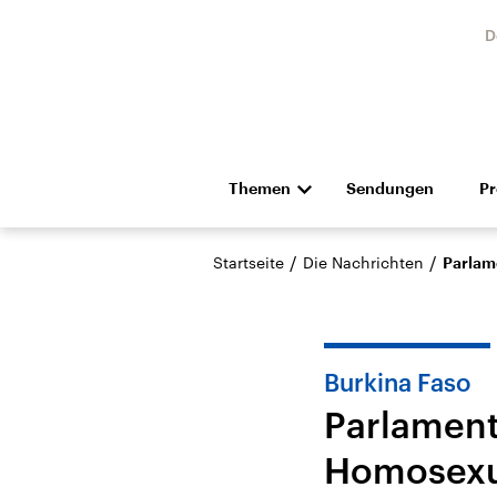
D
Themen
Sendungen
P
Die Nachrichten
Politik
/
/
Startseite
Die Nachrichten
Parlam
Hörspiel und Feature
Musik
Burkina Faso
Parlament
Homosexu
Landtagswahl Sachsen-
USA
Anhalt 2026
Aktuel