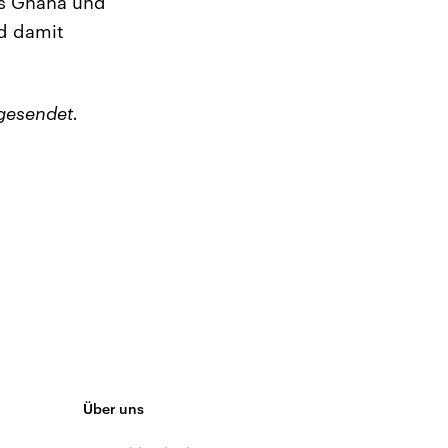
rs Ghana und
d damit
gesendet.
Über uns