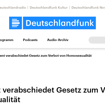
eutschlandradio
Deutschlandfunk Kultur
Deutschlandfunk No
rogramm
Podcasts
Audio-Archiv
Wirtschaft
Wissen
Kultur
Europa
Gesellschaf
ent verabschiedet Gesetz zum Verbot von Homosexualität
 verabschiedet Gesetz zum V
alität
Nahostkonflikt
Iran
le Beiträge,
Aktuelle Lage und
Aktuelle Lage und