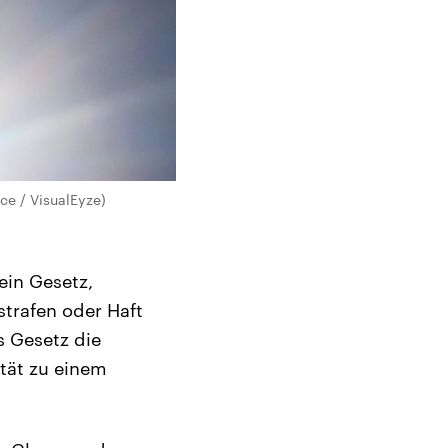
ce / VisualEyze)
ein Gesetz,
trafen oder Haft
s Gesetz die
ität zu einem