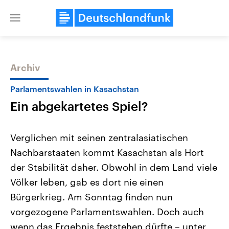
Close
menu
Archiv
Themen
Parlamentswahlen in Kasachstan
Ein abgekartetes Spiel?
Verglichen mit seinen zentralasiatischen
Nachbarstaaten kommt Kasachstan als Hort
der Stabilität daher. Obwohl in dem Land viele
Landtagswahl Sachsen-Anhalt
USA
Völker leben, gab es dort nie einen
2026
Aktuelle Beiträge, Analys
Alle Informationen
Bürgerkrieg. Am Sonntag finden nun
Hintergründe
Sachsen-Anhalt wählt am 6.
Wirtschaftlich und militäri
vorgezogene Parlamentswahlen. Doch auch
September 2026 einen neuen
gehören die Vereinigten S
Landtag. Seit 2021 wird das
den mächtigsten Ländern 
wenn das Ergebnis feststehen dürfte – unter
Bundesland von einer Koalition aus
mit großem Einfluss auf d