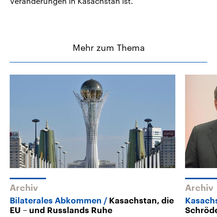
Veränderungen in Kasachstan ist.
Mehr zum Thema
Archiv
Archiv
Bilaterales Abkommen
Kasachstan, die
Kasach
EU – und Russlands Ruhe
Schröde