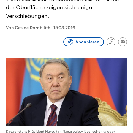
CDU, SPD und FDP regiert.-
aktuelle Weltgeschehen.
der Oberfläche zeigen sich einige
Umfragen, Prognosen,
Wahlprogramme, aktuelle Berichte
Verschiebungen.
Sendungen
Programm
Podcasts
und Hintergründe zu den Parteien
und Kandidaten der anstehenden
Wahl.
Von Gesine Dornblüth
|
19.03.2016
Audio-Archiv
Abonnieren
Link
Emai
kopieren/te
Kasachstans Präsident Nursultan Nasarbajew lässt schon wieder