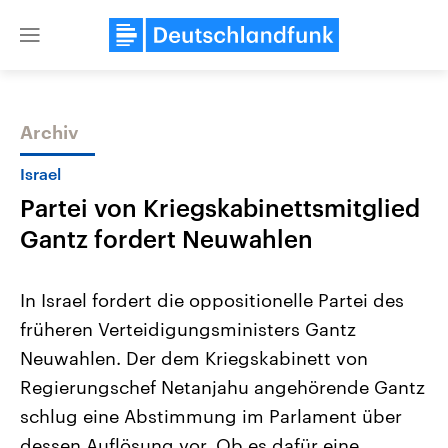
Close
menu
Archiv
Themen
Israel
Partei von Kriegskabinettsmitglied
Gantz fordert Neuwahlen
In Israel fordert die oppositionelle Partei des
früheren Verteidigungsministers Gantz
Landtagswahl Sachsen-Anhalt
USA
Neuwahlen. Der dem Kriegskabinett von
2026
Aktuelle Beiträge, Analys
Alle Informationen
Hintergründe
Regierungschef Netanjahu angehörende Gantz
Sachsen-Anhalt wählt am 6.
Wirtschaftlich und militäri
September 2026 einen neuen
gehören die Vereinigten S
schlug eine Abstimmung im Parlament über
Landtag. Seit 2021 wird das
den mächtigsten Ländern 
dessen Auflösung vor. Ob es dafür eine
Bundesland von einer Koalition aus
mit großem Einfluss auf d