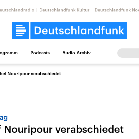
eutschlandradio
Deutschlandfunk Kultur
Deutschlandfunk No
rogramm
Podcasts
Audio-Archiv
Wirtschaft
Wissen
Kultur
Europa
Gesellschaf
chef Nouripour verabschiedet
tag
f Nouripour verabschiedet
Nahostkonflikt
Iran
le Beiträge,
Aktuelle Lage und
Aktuelle Lage und