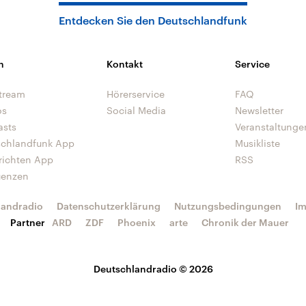
Entdecken Sie den Deutschlandfunk
n
Kontakt
Service
tream
Hörerservice
FAQ
os
Social Media
Newsletter
asts
Veranstaltunge
schlandfunk App
Musikliste
richten App
RSS
uenzen
landradio
Datenschutzerklärung
Nutzungsbedingungen
I
Partner
ARD
ZDF
Phoenix
arte
Chronik der Mauer
Deutschlandradio © 2026