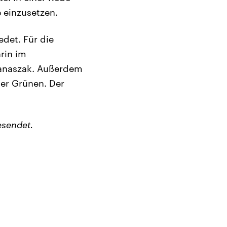
e einzusetzen.
det. Für die
rin im
Banaszak. Außerdem
der Grünen. Der
esendet.