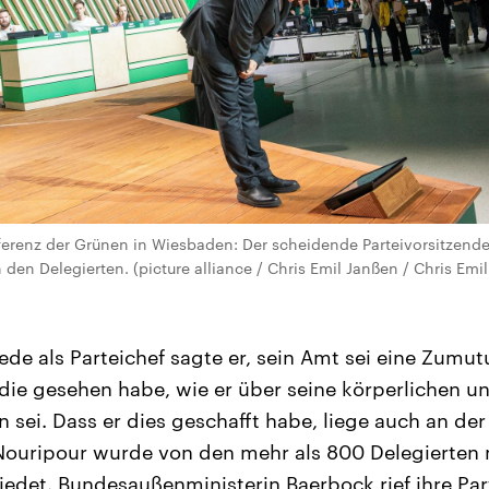
erenz der Grünen in Wiesbaden: Der scheidende Parteivorsitzend
den Delegierten. (picture alliance / Chris Emil Janßen / Chris Emi
Rede als Parteichef sagte er, sein Amt sei eine Zumut
die gesehen habe, wie er über seine körperlichen u
sei. Dass er dies geschafft habe, liege auch an de
 Nouripour wurde von den mehr als 800 Delegierten
edet. Bundesaußenministerin Baerbock rief ihre Part