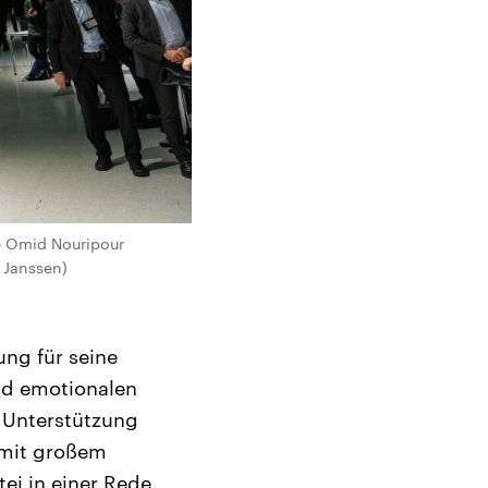
e Omid Nouripour
l Janssen)
ung für seine
nd emotionalen
r Unterstützung
 mit großem
ei in einer Rede