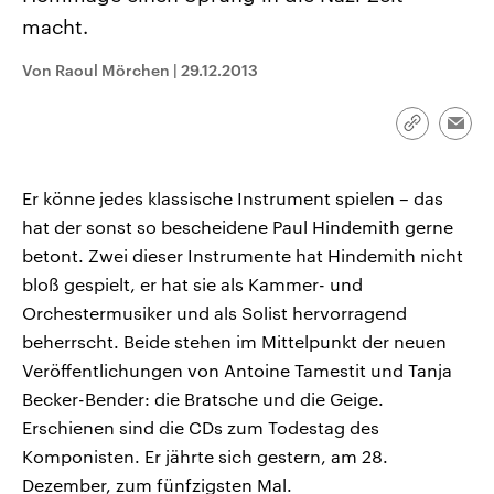
CDU, SPD und FDP regiert.-
aktuelle Weltgeschehen.
macht.
Umfragen, Prognosen,
Wahlprogramme, aktuelle Berichte
Sendungen
Programm
Podcasts
und Hintergründe zu den Parteien
Von Raoul Mörchen
|
29.12.2013
und Kandidaten der anstehenden
Wahl.
Audio-Archiv
Link
Emai
kopieren/te
Er könne jedes klassische Instrument spielen – das
hat der sonst so bescheidene Paul Hindemith gerne
betont. Zwei dieser Instrumente hat Hindemith nicht
bloß gespielt, er hat sie als Kammer- und
Orchestermusiker und als Solist hervorragend
beherrscht. Beide stehen im Mittelpunkt der neuen
Veröffentlichungen von Antoine Tamestit und Tanja
Becker-Bender: die Bratsche und die Geige.
Erschienen sind die CDs zum Todestag des
Komponisten. Er jährte sich gestern, am 28.
Dezember, zum fünfzigsten Mal.