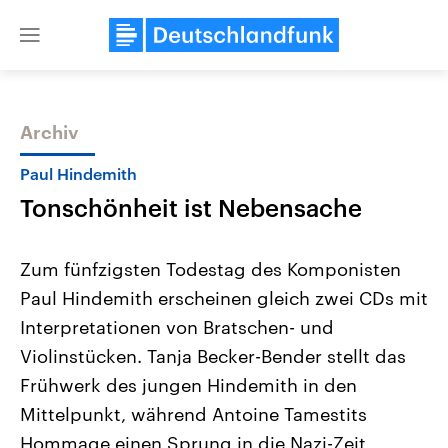
Close
menu
Archiv
Themen
Paul Hindemith
Tonschönheit ist Nebensache
Zum fünfzigsten Todestag des Komponisten
Paul Hindemith erscheinen gleich zwei CDs mit
Interpretationen von Bratschen- und
Landtagswahl Sachsen-Anhalt
USA
Violinstücken. Tanja Becker-Bender stellt das
2026
Aktuelle Beiträge, Analys
Alle Informationen
Frühwerk des jungen Hindemith in den
Hintergründe
Sachsen-Anhalt wählt am 6.
Wirtschaftlich und militäri
Mittelpunkt, während Antoine Tamestits
September 2026 einen neuen
gehören die Vereinigten S
Landtag. Seit 2021 wird das
den mächtigsten Ländern 
Hommage einen Sprung in die Nazi-Zeit
Bundesland von einer Koalition aus
mit großem Einfluss auf d