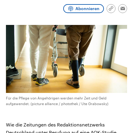
CDU, SPD und FDP regiert.-
aktuelle Weltgeschehen.
Umfragen, Prognosen,
Abonnieren
Link
Emai
Wahlprogramme, aktuelle Berichte
kopieren/te
Sendungen
Programm
Podcasts
und Hintergründe zu den Parteien
und Kandidaten der anstehenden
Wahl.
Audio-Archiv
Für die Pflege von Angehörigen werden mehr Zeit und Geld
aufgewendet. (picture alliance / photothek / Ute Grabowsky)
Wie die Zeitungen des Redaktionsnetzwerks
Deutschland unter Berufung auf eine AOK-Studie