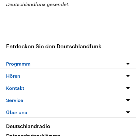
Deutschlandfunk gesendet.
Entdecken Sie den Deutschlandfunk
Programm
Programm
Hören
Alle Sendungen
Livestream
Kontakt
Die Nachrichten
Audios
Hörerservice
Service
Nachrichtenleicht
Podcasts
Social Media
FAQ
Über uns
Neue Beiträge auf dlf.de
Deutschlandfunk App
Newsletter
Deutschlandradio
Themen-Schwerpunkte
Nachrichten App
Deutschlandradio
Veranstaltungen
Presse
Frequenzen
Datenschutzerklärung