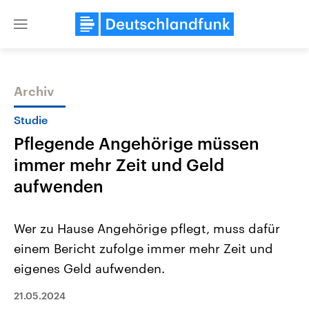
Close
menu
Archiv
Themen
Studie
Pflegende Angehörige müssen
immer mehr Zeit und Geld
aufwenden
Wer zu Hause Angehörige pflegt, muss dafür
Landtagswahl Sachsen-Anhalt
USA
einem Bericht zufolge immer mehr Zeit und
2026
Aktuelle Beiträge, Analys
Alle Informationen
Hintergründe
eigenes Geld aufwenden.
Sachsen-Anhalt wählt am 6.
Wirtschaftlich und militäri
September 2026 einen neuen
gehören die Vereinigten S
Landtag. Seit 2021 wird das
21.05.2024
den mächtigsten Ländern 
Bundesland von einer Koalition aus
mit großem Einfluss auf d