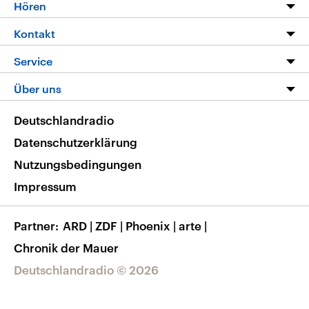
Programm
Hören
Alle Sendungen
Livestream
Kontakt
Die Nachrichten
Audios
Hörerservice
Service
Nachrichtenleicht
Podcasts
Social Media
FAQ
Über uns
Neue Beiträge auf dlf.de
Deutschlandfunk App
Newsletter
Deutschlandradio
Themen-Schwerpunkte
Nachrichten App
Deutschlandradio
Veranstaltungen
Presse
Frequenzen
Datenschutzerklärung
Musikliste
Ausbildung und Karriere
Nutzungsbedingungen
RSS
Transparenz
Impressum
Korrekturen
Barrierefreiheit
Partner
ARD
|
ZDF
|
Phoenix
|
arte
|
Chronik der Mauer
Deutschlandradio © 2026