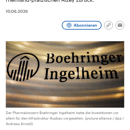
CDU, SPD und FDP regiert.-
aktuelle Weltgeschehen.
Umfragen, Prognosen,
10.06.2026
Wahlprogramme, aktuelle Berichte
Sendungen
Programm
Podcasts
und Hintergründe zu den Parteien
und Kandidaten der anstehenden
Abonnieren
Wahl.
Link
Emai
Audio-Archiv
kopieren/te
Der Pharmakonzern Boehringer Ingelheim hatte die Investitionen vor
allem für den Infrastruktur-Ausbau vorgesehen. (picture alliance / dpa /
Andreas Arnold)