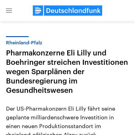
Close
menu
Rheinland-Pfalz
Themen
Pharmakonzerne Eli Lilly und
Boehringer streichen Investitionen
wegen Sparplänen der
Bundesregierung im
Gesundheitswesen
Landtagswahl Sachsen-Anhalt
USA
Der US-Pharmakonzern Eli Lilly fährt seine
2026
Aktuelle Beiträge, Analys
Alle Informationen
Hintergründe
geplante milliardenschwere Investition in
Sachsen-Anhalt wählt am 6.
Wirtschaftlich und militäri
September 2026 einen neuen
gehören die Vereinigten S
einen neuen Produktionsstandort im
Landtag. Seit 2021 wird das
den mächtigsten Ländern 
Bundesland von einer Koalition aus
rheinland-pfälzischen Alzey zurück.
mit großem Einfluss auf d