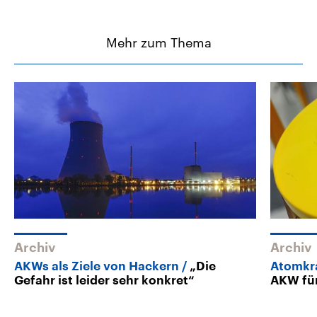
Mehr zum Thema
Archiv
Archiv
AKWs als Ziele von Hackern
„Die
Atomkr
Gefahr ist leider sehr konkret“
AKW für