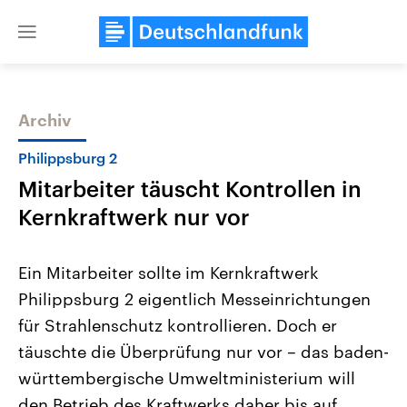
Close
menu
Archiv
Themen
Philippsburg 2
Mitarbeiter täuscht Kontrollen in
Kernkraftwerk nur vor
Ein Mitarbeiter sollte im Kernkraftwerk
Philippsburg 2 eigentlich Messeinrichtungen
Landtagswahl Sachsen-Anhalt
USA
für Strahlenschutz kontrollieren. Doch er
2026
Aktuelle Beiträge, Analys
Alle Informationen
Hintergründe
täuschte die Überprüfung nur vor – das baden-
Sachsen-Anhalt wählt am 6.
Wirtschaftlich und militäri
September 2026 einen neuen
gehören die Vereinigten S
württembergische Umweltministerium will
Landtag. Seit 2021 wird das
den mächtigsten Ländern 
den Betrieb des Kraftwerks daher bis auf
Bundesland von einer Koalition aus
mit großem Einfluss auf d