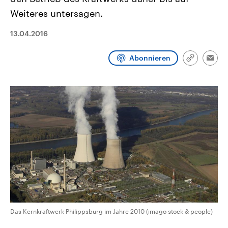
CDU, SPD und FDP regiert.-
aktuelle Weltgeschehen.
Weiteres untersagen.
Umfragen, Prognosen,
Wahlprogramme, aktuelle Berichte
Sendungen
Programm
Podcasts
und Hintergründe zu den Parteien
13.04.2016
und Kandidaten der anstehenden
Wahl.
Audio-Archiv
Abonnieren
Link
Emai
kopieren/te
Das Kernkraftwerk Philippsburg im Jahre 2010 (imago stock & people)