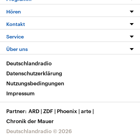
Programm
Hören
Alle Sendungen
Livestream
Kontakt
Die Nachrichten
Audios
Hörerservice
Service
Nachrichtenleicht
Podcasts
Social Media
FAQ
Über uns
Neue Beiträge auf dlf.de
Deutschlandfunk App
Newsletter
Deutschlandradio
Themen-Schwerpunkte
Nachrichten App
Deutschlandradio
Veranstaltungen
Presse
Frequenzen
Datenschutzerklärung
Musikliste
Ausbildung und Karriere
Nutzungsbedingungen
RSS
Transparenz
Impressum
Korrekturen
Barrierefreiheit
Partner
ARD
|
ZDF
|
Phoenix
|
arte
|
Chronik der Mauer
Deutschlandradio © 2026