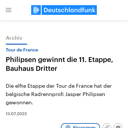
Close
menu
Archiv
Themen
Tour de France
Philipsen gewinnt die 11. Etappe,
Bauhaus Dritter
Die elfte Etappe der Tour de France hat der
belgische Radrennprofi Jasper Philipsen
Landtagswahl Sachsen-Anhalt
USA
gewonnen.
2026
Aktuelle Beiträge, Analys
Alle Informationen
Hintergründe
Sachsen-Anhalt wählt am 6.
Wirtschaftlich und militäri
13.07.2023
September 2026 einen neuen
gehören die Vereinigten S
Landtag. Seit 2021 wird das
den mächtigsten Ländern 
Bundesland von einer Koalition aus
mit großem Einfluss auf d
Abonnieren