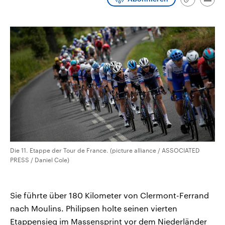
Link
Emai
CDU, SPD und FDP regiert.-
aktuelle Weltgeschehen.
kopieren/te
Umfragen, Prognosen,
Wahlprogramme, aktuelle Berichte
Sendungen
Programm
Podcasts
und Hintergründe zu den Parteien
und Kandidaten der anstehenden
Wahl.
Audio-Archiv
Die 11. Etappe der Tour de France. (picture alliance / ASSOCIATED
PRESS / Daniel Cole)
Sie führte über 180 Kilometer von Clermont-Ferrand
nach Moulins. Philipsen holte seinen vierten
Etappensieg im Massensprint vor dem Niederländer