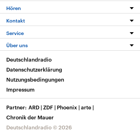
Programm
Hören
Alle Sendungen
Livestream
Kontakt
Die Nachrichten
Audios
Hörerservice
Service
Nachrichtenleicht
Podcasts
Social Media
FAQ
Über uns
Neue Beiträge auf dlf.de
Deutschlandfunk App
Newsletter
Deutschlandradio
Themen-Schwerpunkte
Nachrichten App
Deutschlandradio
Veranstaltungen
Presse
Frequenzen
Datenschutzerklärung
Musikliste
Ausbildung und Karriere
Nutzungsbedingungen
RSS
Transparenz
Impressum
Korrekturen
Barrierefreiheit
Partner
ARD
|
ZDF
|
Phoenix
|
arte
|
Chronik der Mauer
Deutschlandradio © 2026