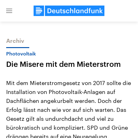
Close
menu
Archiv
Themen
Photovoltaik
Die Misere mit dem Mieterstrom
Mit dem Mieterstromgesetz von 2017 sollte die
Installation von Photovoltaik-Anlagen auf
Dachflächen angekurbelt werden. Doch der
Landtagswahl Sachsen-Anhalt
USA
Erfolg lässt nach wie vor auf sich warten. Das
2026
Aktuelle Beiträge, Analys
Alle Informationen
Gesetz gilt als undurchdacht und viel zu
Hintergründe
Sachsen-Anhalt wählt am 6.
Wirtschaftlich und militäri
bürokratisch und kompliziert. SPD und Grüne
September 2026 einen neuen
gehören die Vereinigten S
Landtag. Seit 2021 wird das
den mächtigsten Ländern 
drängen bereits auf eine Neuregelung.
Bundesland von einer Koalition aus
mit großem Einfluss auf d