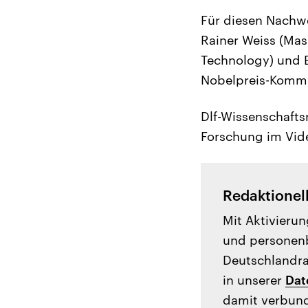
Für diesen Nachwe
Rainer Weiss (Mass
Technology) und Ba
Nobelpreis-Kommi
Dlf-Wissenschafts
Forschung im Vid
Redaktionel
Mit Aktivierun
und personenb
Deutschlandrad
in unserer
Dat
damit verbund