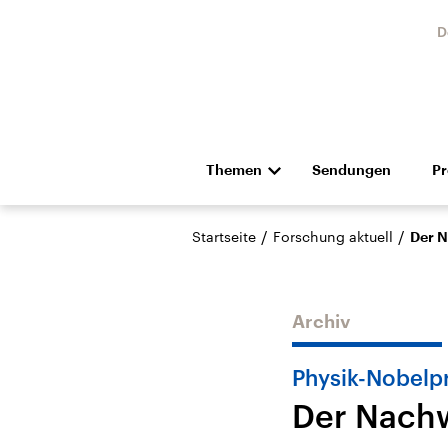
D
Themen
Sendungen
P
Die Nachrichten
Politik
/
/
Startseite
Forschung aktuell
Der N
Hörspiel und Feature
Musik
Archiv
Physik-Nobelp
Der Nachw
Landtagswahl Sachsen-
USA
Anhalt 2026
Aktuel