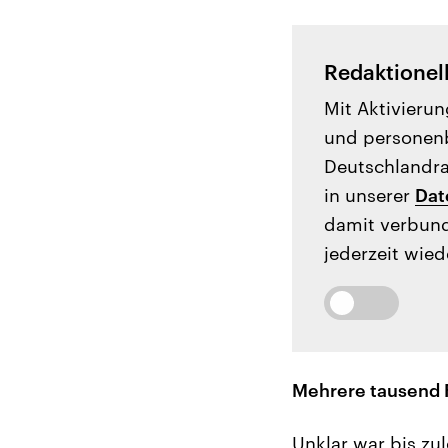
Redaktionel
Mit Aktivierun
und personenb
Deutschlandrad
in unserer
Dat
damit verbund
jederzeit wied
Mehrere tausend F
Unklar war bis zu