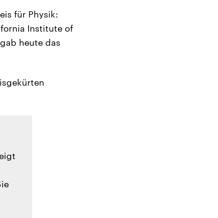
is für Physik:
ornia Institute of
s gab heute das
eisgekürten
eigt
Sie