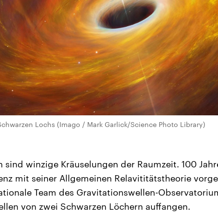
Schwarzen Lochs (Imago / Mark Garlick/Science Photo Library)
n sind winzige Kräuselungen der Raumzeit. 100 Jah
tenz mit seiner Allgemeinen Relavititätstheorie vorg
ationale Team des Gravitationswellen-Observatoriu
ellen von zwei Schwarzen Löchern auffangen.