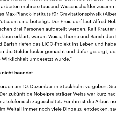
 arbeiten mehrere tausend Wissenschaftler zusamm
s Max-Planck-Instituts für Gravitationsphysik (Albert
otsdam sind beteiligt. Der Preis darf laut Alfred N
chen drei Personen aufgeteilt werden. Ralf Krauter 
ktion erklärt, warum Weiss, Thorne und Barish de
d Barish riefen das LIGO-Projekt ins Leben und hab
en die Gelder locker gemacht und dafür gesorgt, das
e Wirklichkeit umgesetzt wurde.“
h nicht beendet
werden am 10. Dezember in Stockholm vergeben. Sie
 Der zukünftige Nobelpreisträger Weiss war kurz na
z telefonisch zugeschaltet. Für ihn ist die Arbeit n
im Weltall immer noch viele Dinge zu entdecken, sa