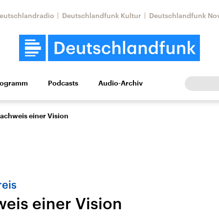
eutschlandradio
Deutschlandfunk Kultur
Deutschlandfunk No
rogramm
Podcasts
Audio-Archiv
Wirtschaft
Wissen
Kultur
Europa
Gesellschaf
achweis einer Vision
reis
eis einer Vision
Nahostkonflikt
Iran
le Beiträge,
Aktuelle Lage und
Aktuelle Lage und