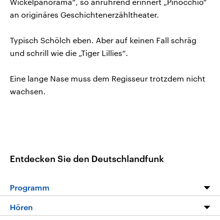
Wickelpanorama“, so anrührend erinnert „Pinocchio“
an originäres Geschichtenerzähltheater.
Typisch Schölch eben. Aber auf keinen Fall schräg
und schrill wie die „Tiger Lillies“.
Eine lange Nase muss dem Regisseur trotzdem nicht
wachsen.
Entdecken Sie den Deutschlandfunk
Programm
Programm
Hören
Alle Sendungen