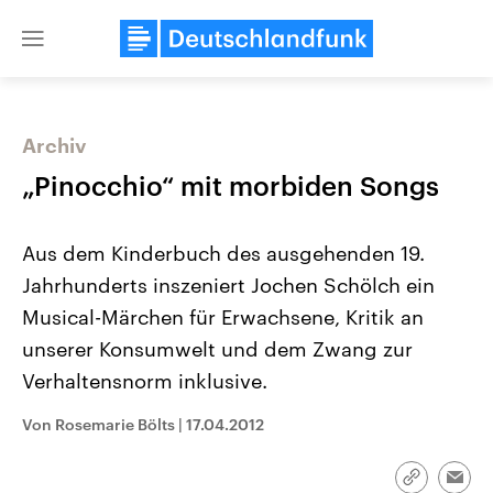
Close
menu
Archiv
Themen
„Pinocchio“ mit morbiden Songs
Aus dem Kinderbuch des ausgehenden 19.
Jahrhunderts inszeniert Jochen Schölch ein
Musical-Märchen für Erwachsene, Kritik an
unserer Konsumwelt und dem Zwang zur
Verhaltensnorm inklusive.
Landtagswahl Sachsen-Anhalt
USA
2026
Aktuelle Beiträge, Analys
Alle Informationen
Hintergründe
Von Rosemarie Bölts
|
17.04.2012
Sachsen-Anhalt wählt am 6.
Wirtschaftlich und militäri
September 2026 einen neuen
gehören die Vereinigten S
Landtag. Seit 2021 wird das
den mächtigsten Ländern 
Link
Emai
Bundesland von einer Koalition aus
mit großem Einfluss auf d