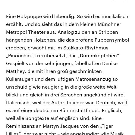
kopieren/te
CDU, SPD und FDP regiert.-
aktuelle Weltgeschehen.
Umfragen, Prognosen,
Wahlprogramme, aktuelle Berichte
Eine Holzpuppe wird lebendig. So wird es musikalisch
Sendungen
Programm
Podcasts
und Hintergründe zu den Parteien
und Kandidaten der anstehenden
erzählt. Und so sieht das in dem kleinen Münchner
Wahl.
Metropol Theater aus: Analog zu den an Strippen
Audio-Archiv
hängenden Hölzchen, die das profane Puppensymbol
ergeben, erwacht mit im Stakkato-Rhythmus
„Pinocchio“, frei übersetzt, das „Dummköpfchen“.
Gespielt von der sehr jungen, fabelhaften Denise
Matthey, die mit ihren groß geschminkten
Kulleraugen und dem luftigen Matrosenanzug so
unschuldig wie neugierig in die große weite Welt
blickt und gleich in drei Sprachen angekündigt wird.
Italienisch, weil der Autor Italiener war. Deutsch, weil
es auf einer deutschen Bühne stattfindet. Englisch,
weil alle Songtexte auf englisch sind. Eine
Reminiszenz an Martyn Jacques von den „Tiger
Lillies“, der zwar nicht – wie angekündigt -die Musik