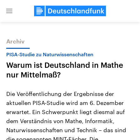
Close
menu
Archiv
Themen
PISA-Studie zu Naturwissenschaften
Warum ist Deutschland in Mathe
nur Mittelmaß?
Die Veröffentlichung der Ergebnisse der
aktuellen PISA-Studie wird am 6. Dezember
USA
Nahostkonflikt
erwartet. Ein Schwerpunkt liegt diesmal auf
Aktuelle Beiträge, Analysen und
Aktuelle Lage und Hinter
Der Überfall der palästine
Hintergründe
dem Verständnis von Mathe, Informatik,
Wirtschaftlich und militärisch
Terrororganisation Hamas
gehören die Vereinigten Staaten zu
Oktober 2023 auf Israel ha
Naturwissenschaften und Technik – das sind
den mächtigsten Ländern der Erde,
Region wieder die Gewalt 
die sogenannten MINT-Fächer. Die
mit großem Einfluss auf das
Israel möchte die Hamas z