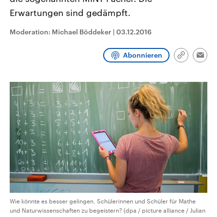
aktuelle Weltgeschehen.
Diese wird wie die Hisboll
Erwartungen sind gedämpft.
Libanon vom Iran unterstüt
Sendungen
Programm
Podcasts
Moderation: Michael Böddeker
|
03.12.2016
Audio-Archiv
Abonnieren
Link
Emai
kopieren/te
Wie könnte es besser gelingen, Schülerinnen und Schüler für Mathe
und Naturwissenschaften zu begeistern? (dpa / picture alliance / Julian