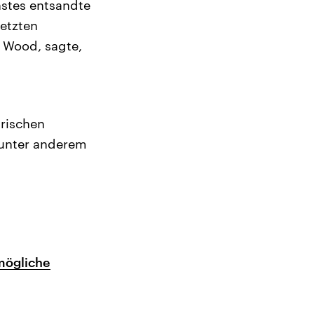
nstes entsandte
setzten
, Wood, sagte,
rischen
 unter anderem
mögliche