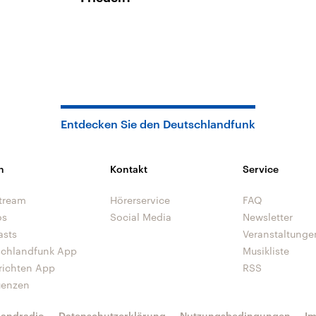
Entdecken Sie den Deutschlandfunk
n
Kontakt
Service
tream
Hörerservice
FAQ
os
Social Media
Newsletter
asts
Veranstaltunge
schlandfunk App
Musikliste
richten App
RSS
uenzen
landradio
Datenschutzerklärung
Nutzungsbedingungen
I