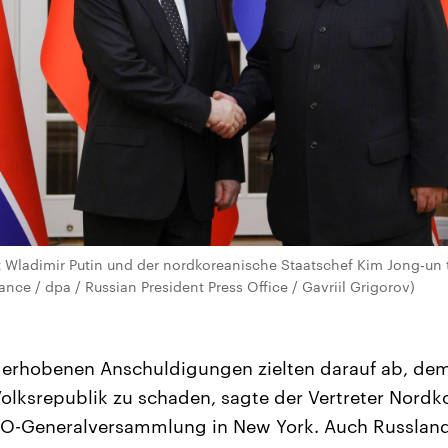
t Wladimir Putin und der nordkoreanische Staatschef Kim Jong-un t
iance / dpa / Russian President Press Office / Gavriil Grigorov)
 erhobenen Anschuldigungen zielten darauf ab, de
lksrepublik zu schaden, sagte der Vertreter Nordk
O-Generalversammlung in New York. Auch Russland 