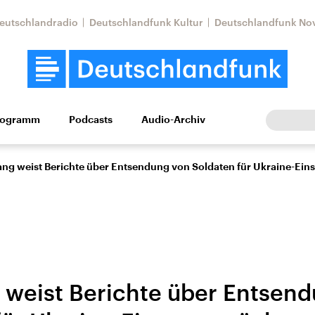
eutschlandradio
Deutschlandfunk Kultur
Deutschlandfunk No
rogramm
Podcasts
Audio-Archiv
Wirtschaft
Wissen
Kultur
Europa
Gesellschaf
ang weist Berichte über Entsendung von Soldaten für Ukraine-Eins
 weist Berichte über Entsen
Nahostkonflikt
Iran
le Beiträge,
Aktuelle Lage und
Aktuelle Lage und