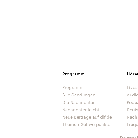
Programm
Höre
Programm
Lives
Alle Sendungen
Audi
Die Nachrichten
Podc
Nachrichtenleicht
Deut
Neue Beiträge auf dlf.de
Nach
Themen-Schwerpunkte
Freq
Deutsch