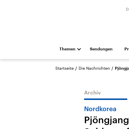
D
Themen
Sendungen
P
Die Nachrichten
Politik
/
/
Startseite
Die Nachrichten
Pjöngj
Hörspiel und Feature
Musik
Archiv
Nordkorea
Pjöngjang
Landtagswahl Sachsen-
USA
Anhalt 2026
Aktuel