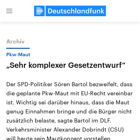
Close
menu
Archiv
Themen
Pkw-Maut
„Sehr komplexer Gesetzentwurf“
Der SPD-Politiker Sören Bartol bezweifelt, dass
die geplante Pkw-Maut mit EU-Recht vereinbar
ist. Wichtig sei darüber hinaus, dass die Maut
Landtagswahl Sachsen-Anhalt
USA
genug Einnahmen bringe und die Bürger nicht
2026
Aktuelle Beiträge, Analys
Alle Informationen
zusätzlich belaste, sagte Bartol im DLF.
Hintergründe
Sachsen-Anhalt wählt am 6.
Wirtschaftlich und militäri
Verkehrsminister Alexander Dobrindt (CSU)
September 2026 einen neuen
gehören die Vereinigten S
Landtag. Seit 2021 wird das
den mächtigsten Ländern 
will heute sein Mautkonzept vorstellen.
Bundesland von einer Koalition aus
mit großem Einfluss auf d