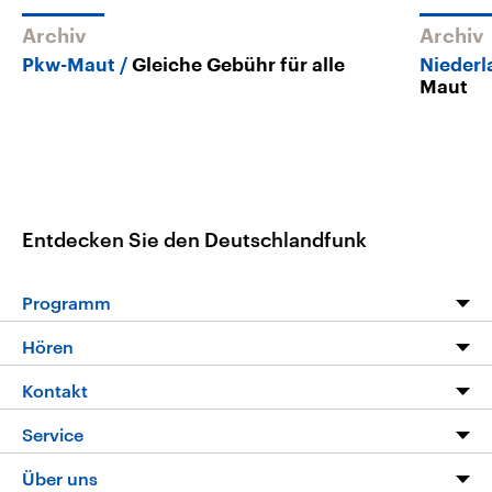
Archiv
Archiv
Pkw-Maut
Gleiche Gebühr für alle
Niederl
Maut
Entdecken Sie den Deutschlandfunk
Programm
Programm
Hören
Alle Sendungen
Livestream
Kontakt
Die Nachrichten
Audios
Hörerservice
Service
Nachrichtenleicht
Podcasts
Social Media
FAQ
Über uns
Neue Beiträge auf dlf.de
Deutschlandfunk App