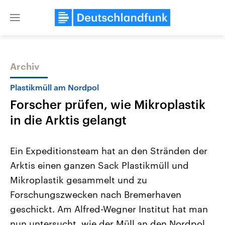
Close
menu
Archiv
Themen
Plastikmüll am Nordpol
Forscher prüfen, wie Mikroplastik
in die Arktis gelangt
Ein Expeditionsteam hat an den Stränden der
Arktis einen ganzen Sack Plastikmüll und
Landtagswahl Sachsen-Anhalt
USA
Mikroplastik gesammelt und zu
2026
Aktuelle Beiträge, Analys
Alle Informationen
Hintergründe
Forschungszwecken nach Bremerhaven
Sachsen-Anhalt wählt am 6.
Wirtschaftlich und militäri
September 2026 einen neuen
gehören die Vereinigten S
geschickt. Am Alfred-Wegner Institut hat man
Landtag. Seit 2021 wird das
den mächtigsten Ländern 
nun untersucht, wie der Müll an den Nordpol
Bundesland von einer Koalition aus
mit großem Einfluss auf d