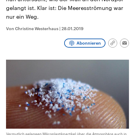
CDU, SPD und FDP regiert.-
aktuelle Weltgeschehen.
gelangt ist. Klar ist: Die Meeresströmung war
Umfragen, Prognosen,
Wahlprogramme, aktuelle Berichte
nur ein Weg.
Sendungen
Programm
Podcasts
und Hintergründe zu den Parteien
und Kandidaten der anstehenden
Wahl.
Von Christine Westerhaus
|
28.01.2019
Audio-Archiv
Abonnieren
Link
Emai
kopieren/te
Vermutlich gelangen Mikroplastikpartikel über die Atmosphäre auch in