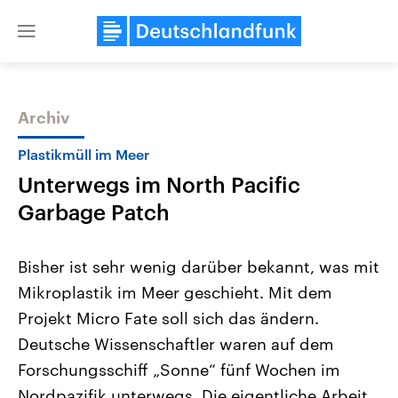
Close
menu
Archiv
Themen
Plastikmüll im Meer
Unterwegs im North Pacific
Garbage Patch
Bisher ist sehr wenig darüber bekannt, was mit
Mikroplastik im Meer geschieht. Mit dem
Landtagswahl Sachsen-Anhalt
USA
Projekt Micro Fate soll sich das ändern.
2026
Aktuelle Beiträge, Analys
Alle Informationen
Hintergründe
Deutsche Wissenschaftler waren auf dem
Sachsen-Anhalt wählt am 6.
Wirtschaftlich und militäri
September 2026 einen neuen
gehören die Vereinigten S
Forschungsschiff „Sonne“ fünf Wochen im
Landtag. Seit 2021 wird das
den mächtigsten Ländern 
Nordpazifik unterwegs. Die eigentliche Arbeit
Bundesland von einer Koalition aus
mit großem Einfluss auf d