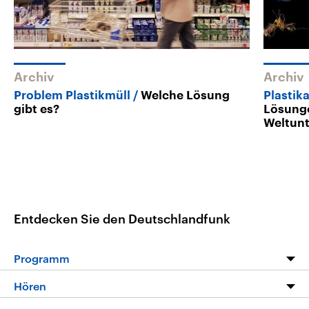
Archiv
Archiv
Problem Plastikmüll
Welche Lösung
Plastik
gibt es?
Lösunge
Weltunt
Entdecken Sie den Deutschlandfunk
Programm
Programm
Hören
Alle Sendungen