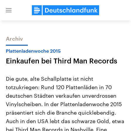
Close
menu
Archiv
Themen
Plattenladenwoche 2015
Einkaufen bei Third Man Records
Die gute, alte Schallplatte ist nicht
totzukriegen: Rund 120 Plattenläden in 70
deutschen Städten verkaufen unverdrossen
USA
Nahostkonflikt
Vinylscheiben. In der Plattenladenwoche 2015
Aktuelle Beiträge, Analysen und
Aktuelle Lage und Hinter
Der Überfall der palästine
Hintergründe
präsentiert sich die Branche quicklebendig.
Wirtschaftlich und militärisch
Terrororganisation Hamas
Auch in den USA lebt das schwarze Gold, etwa
gehören die Vereinigten Staaten zu
Oktober 2023 auf Israel ha
den mächtigsten Ländern der Erde,
Region wieder die Gewalt 
bei Third Man Records in Nashville. Eine
mit großem Einfluss auf das
Israel möchte die Hamas z