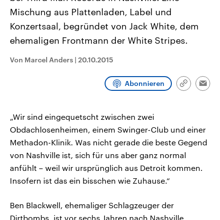
aktuelle Weltgeschehen.
Diese wird wie die Hisboll
Mischung aus Plattenladen, Label und
Libanon vom Iran unterstüt
Konzertsaal, begründet von Jack White, dem
Sendungen
Programm
Podcasts
ehemaligen Frontmann der White Stripes.
Audio-Archiv
Von Marcel Anders
|
20.10.2015
Abonnieren
Link
Emai
kopieren/te
„Wir sind eingequetscht zwischen zwei
Obdachlosenheimen, einem Swinger-Club und einer
Methadon-Klinik. Was nicht gerade die beste Gegend
von Nashville ist, sich für uns aber ganz normal
anfühlt – weil wir ursprünglich aus Detroit kommen.
Insofern ist das ein bisschen wie Zuhause.“
Ben Blackwell, ehemaliger Schlagzeuger der
Dirtbombs, ist vor sechs Jahren nach Nashville