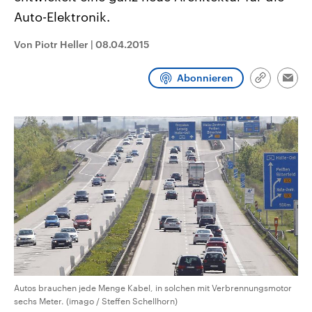
CDU, SPD und FDP regiert.-
aktuelle Weltgeschehen.
Auto-Elektronik.
Umfragen, Prognosen,
Wahlprogramme, aktuelle Berichte
Sendungen
Programm
Podcasts
und Hintergründe zu den Parteien
Von Piotr Heller
|
08.04.2015
und Kandidaten der anstehenden
Wahl.
Audio-Archiv
Abonnieren
Link
Emai
kopieren/te
Autos brauchen jede Menge Kabel, in solchen mit Verbrennungsmotor
sechs Meter. (imago / Steffen Schellhorn)