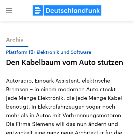
Close
menu
Archiv
Themen
Plattform für Elektronik und Software
Den Kabelbaum vom Auto stutzen
Autoradio, Einpark-Assistent, elektrische
Bremsen – in einem modernen Auto steckt
jede Menge Elektronik, die jede Menge Kabel
Landtagswahl Sachsen-Anhalt
USA
benötigt. In Elektrofahrzeugen sogar noch
2026
Aktuelle Beiträge, Analys
Alle Informationen
mehr als in Autos mit Verbrennungsmotoren.
Hintergründe
Sachsen-Anhalt wählt am 6.
Wirtschaftlich und militäri
Die Firma Siemens will das nun ändern und
September 2026 einen neuen
gehören die Vereinigten S
Landtag. Seit 2021 wird das
den mächtigsten Ländern 
entwickelt eine ganz neue Architektur für die
Bundesland von einer Koalition aus
mit großem Einfluss auf d