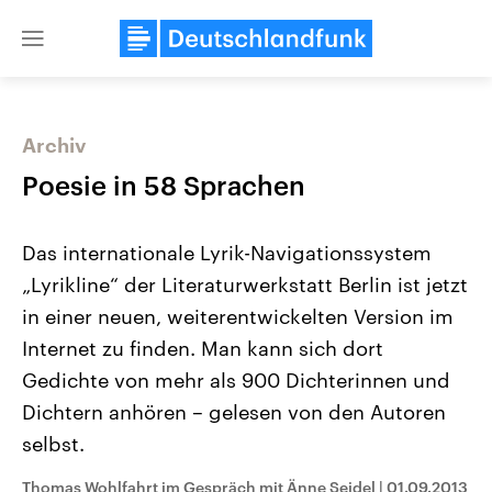
Close
menu
Archiv
Themen
Poesie in 58 Sprachen
Das internationale Lyrik-Navigationssystem
„Lyrikline“ der Literaturwerkstatt Berlin ist jetzt
in einer neuen, weiterentwickelten Version im
Internet zu finden. Man kann sich dort
Gedichte von mehr als 900 Dichterinnen und
Landtagswahl Sachsen-Anhalt
USA
2026
Aktuelle Beiträge, Analys
Dichtern anhören – gelesen von den Autoren
Alle Informationen
Hintergründe
Sachsen-Anhalt wählt am 6.
Wirtschaftlich und militäri
selbst.
September 2026 einen neuen
gehören die Vereinigten S
Landtag. Seit 2021 wird das
den mächtigsten Ländern 
Thomas Wohlfahrt im Gespräch mit Änne Seidel
|
01.09.2013
Bundesland von einer Koalition aus
mit großem Einfluss auf d