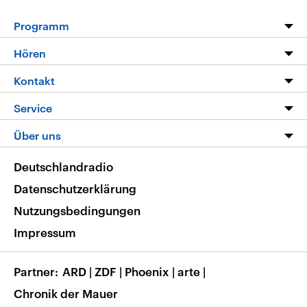
Programm
Programm
Hören
Alle Sendungen
Livestream
Kontakt
Die Nachrichten
Audios
Hörerservice
Service
Nachrichtenleicht
Podcasts
Social Media
FAQ
Über uns
Neue Beiträge auf dlf.de
Deutschlandfunk App
Newsletter
Deutschlandradio
Themen-Schwerpunkte
Nachrichten App
Deutschlandradio
Veranstaltungen
Presse
Frequenzen
Datenschutzerklärung
Musikliste
Ausbildung und Karriere
Nutzungsbedingungen
RSS
Transparenz
Impressum
Korrekturen
Barrierefreiheit
Partner
ARD
|
ZDF
|
Phoenix
|
arte
|
Chronik der Mauer