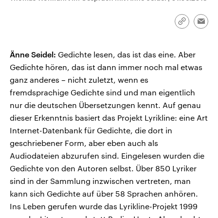
CDU, SPD und FDP regiert.-
aktuelle Weltgeschehen.
Umfragen, Prognosen,
Wahlprogramme, aktuelle Berichte
Link
Emai
Sendungen
Programm
Podcasts
und Hintergründe zu den Parteien
kopieren/te
und Kandidaten der anstehenden
Wahl.
Änne Seidel:
Audio-Archiv
Gedichte lesen, das ist das eine. Aber
Gedichte hören, das ist dann immer noch mal etwas
ganz anderes – nicht zuletzt, wenn es
fremdsprachige Gedichte sind und man eigentlich
nur die deutschen Übersetzungen kennt. Auf genau
dieser Erkenntnis basiert das Projekt Lyrikline: eine Art
Internet-Datenbank für Gedichte, die dort in
geschriebener Form, aber eben auch als
Audiodateien abzurufen sind. Eingelesen wurden die
Gedichte von den Autoren selbst. Über 850 Lyriker
sind in der Sammlung inzwischen vertreten, man
kann sich Gedichte auf über 58 Sprachen anhören.
Ins Leben gerufen wurde das Lyrikline-Projekt 1999