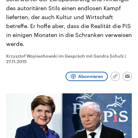
CDU, SPD und FDP regiert.-
aktuelle Weltgeschehen.
des autoritären Stils einen endlosen Kampf
Umfragen, Prognosen,
Wahlprogramme, aktuelle Berichte
lieferten, der auch Kultur und Wirtschaft
Sendungen
Programm
Podcasts
und Hintergründe zu den Parteien
und Kandidaten der anstehenden
betreffe. Er hoffe aber, dass die Realität die PiS
Wahl.
in einigen Monaten in die Schranken verweisen
Audio-Archiv
werde.
Krzysztof Wojciechowski im Gespräch mit Sandra Schulz
|
27.11.2015
Abonnieren
Link
Emai
kopieren/te