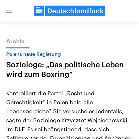
Close
menu
Archiv
Themen
Polens neue Regierung
Soziologe: „Das politische Leben
wird zum Boxring“
Kontrolliert die Partei „Recht und
Gerechtigkeit“ in Polen bald alle
Landtagswahl Sachsen-Anhalt
USA
Lebensbereiche? Sie versuche es jedenfalls,
2026
Aktuelle Beiträge, Analys
Alle Informationen
Hintergründe
sagte der Soziologe Krzysztof Wojciechowski
Sachsen-Anhalt wählt am 6.
Wirtschaftlich und militäri
September 2026 einen neuen
gehören die Vereinigten S
im DLF. Es sei beängstigend, dass sich
Landtag. Seit 2021 wird das
den mächtigsten Ländern 
Befürworter der Europäisierung und Anhänger
Bundesland von einer Koalition aus
mit großem Einfluss auf d