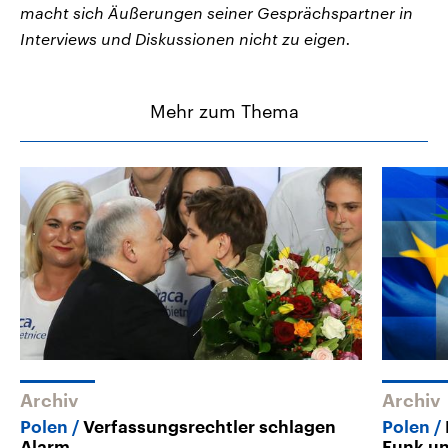
macht sich Äußerungen seiner Gesprächspartner in
Interviews und Diskussionen nicht zu eigen.
Mehr zum Thema
Archiv
Archiv
Polen
Verfassungsrechtler schlagen
Polen
Alarm
Funk u