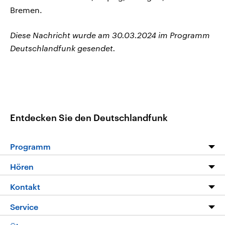
Bremen.
Diese Nachricht wurde am 30.03.2024 im Programm
Deutschlandfunk gesendet.
Entdecken Sie den Deutschlandfunk
Programm
Programm
Hören
Alle Sendungen
Livestream
Kontakt
Die Nachrichten
Audios
Hörerservice
Service
Nachrichtenleicht
Podcasts
Social Media
FAQ