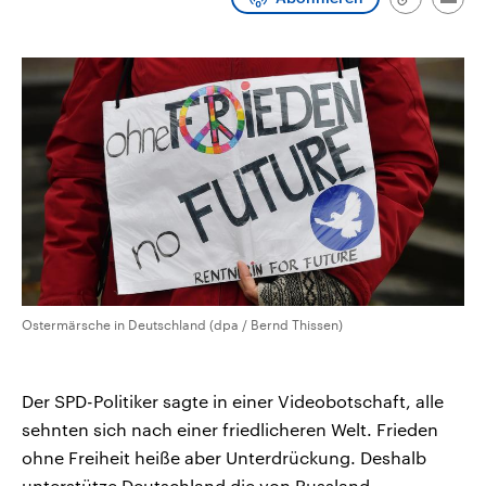
Link
Emai
CDU, SPD und FDP regiert.-
aktuelle Weltgeschehen.
kopieren/te
Umfragen, Prognosen,
Wahlprogramme, aktuelle Berichte
Sendungen
Programm
Podcasts
und Hintergründe zu den Parteien
und Kandidaten der anstehenden
Wahl.
Audio-Archiv
Ostermärsche in Deutschland (dpa / Bernd Thissen)
Der SPD-Politiker sagte in einer Videobotschaft, alle
sehnten sich nach einer friedlicheren Welt. Frieden
ohne Freiheit heiße aber Unterdrückung. Deshalb
unterstütze Deutschland die von Russland