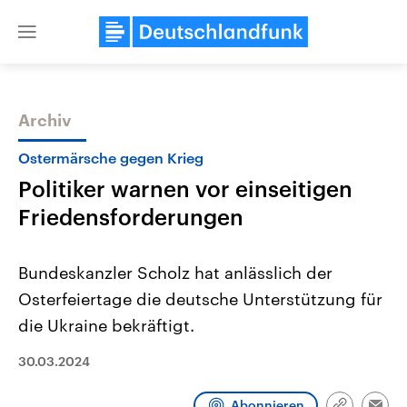
Close
menu
Archiv
Themen
Ostermärsche gegen Krieg
Politiker warnen vor einseitigen
Friedensforderungen
Bundeskanzler Scholz hat anlässlich der
Osterfeiertage die deutsche Unterstützung für
Landtagswahl Sachsen-Anhalt
USA
die Ukraine bekräftigt.
2026
Aktuelle Beiträge, Analys
Alle Informationen
Hintergründe
Sachsen-Anhalt wählt am 6.
Wirtschaftlich und militäri
30.03.2024
September 2026 einen neuen
gehören die Vereinigten S
Landtag. Seit 2021 wird das
den mächtigsten Ländern 
Bundesland von einer Koalition aus
mit großem Einfluss auf d
Abonnieren