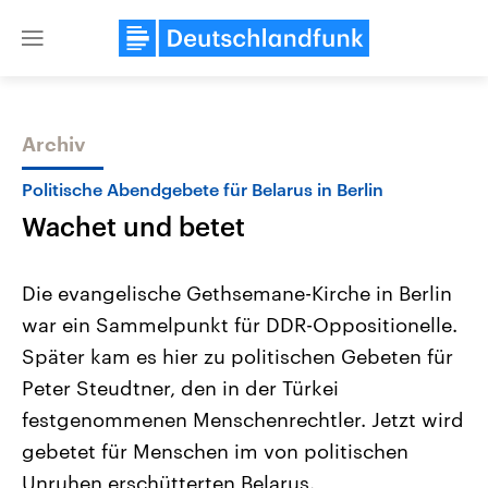
Close
menu
Archiv
Themen
Politische Abendgebete für Belarus in Berlin
Wachet und betet
Die evangelische Gethsemane-Kirche in Berlin
war ein Sammelpunkt für DDR-Oppositionelle.
Später kam es hier zu politischen Gebeten für
Landtagswahl Sachsen-Anhalt
USA
Peter Steudtner, den in der Türkei
2026
Aktuelle Beiträge, Analys
Alle Informationen
festgenommenen Menschenrechtler. Jetzt wird
Hintergründe
Sachsen-Anhalt wählt am 6.
Wirtschaftlich und militäri
gebetet für Menschen im von politischen
September 2026 einen neuen
gehören die Vereinigten S
Landtag. Seit 2021 wird das
den mächtigsten Ländern 
Unruhen erschütterten Belarus.
Bundesland von einer Koalition aus
mit großem Einfluss auf d