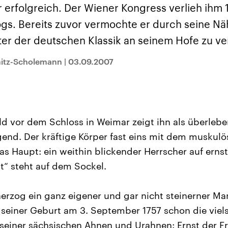
und im TikTok-Kana
rgründe
Hintergründe
erfolgreich. Der Wiener Kongress verlieh ihm 1
erfall der
Der Iran – seit der
„Moment mal“
tinensischen
Islamischen Revolution
überprüfen wir viral
gs. Bereits zuvor vermochte er durch seine Nä
organisation
1979 auch Islamische
Behauptungen auf i
 im Oktober 2023
Republik Iran – ist ein
Wahrheitsgehalt. W
ter der deutschen Klassik an seinem Hofe zu v
rael hat in der
von einem
kommt eine Aussag
n wieder die
Religionsführer autoritär
Was ist falsch, was
 entfacht. Israel
regierter Staat im Nahen
stimmt? Was kann b
mitz-Scholemann
|
03.09.2007
e die Hamas
Osten. Eine Feindschaft
werden – und was is
ren. Diese wird wie
zu Israel und zu den USA
eine Lüge? Kurz.
sbollah im Libanon
ist fest in der
Einordnend.
an unterstützt.
Staatsideologie
Transparent.
verankert.
ld vor dem Schloss in Weimar zeigt ihn als überleb
end. Der kräftige Körper fast eins mit dem muskulö
as Haupt: ein weithin blickender Herrscher auf ern
st“ steht auf dem Sockel.
erzog ein ganz eigener und gar nicht steinerner M
 seiner Geburt am 3. September 1757 schon die vie
 seiner sächsischen Ahnen und Urahnen: Ernst der 