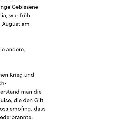
Wange Gebissene
ia, war früh
rl August am
ie andere,
chen Krieg und
ch-
berstand man die
uise, die den Gift
oss empfing, dass
iederbrannte.