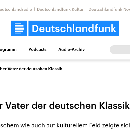
eutschlandradio
Deutschlandfunk Kultur
Deutschlandfunk No
rogramm
Podcasts
Audio-Archiv
Wirtschaft
Wissen
Kultur
Europa
Gesellschaf
cher Vater der deutschen Klassik
r Vater der deutschen Klassik
tkonflikt
Iran
Faktenchecks
ischem wie auch auf kulturellem Feld zeigte si
In unseren Faktenc
lle Lage und
Aktuelle Lage und