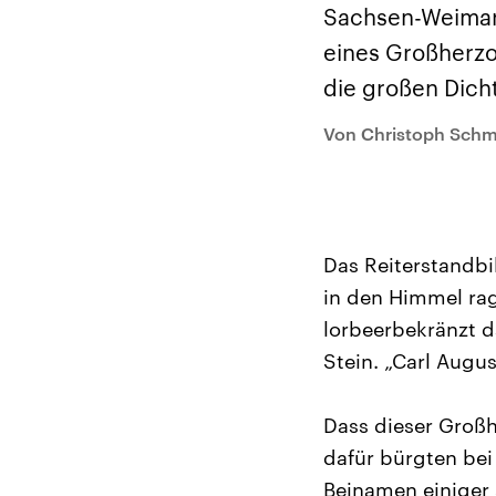
Analysen und
Hinte
Sachsen-Weimar 
Der Üb
Hintergründe
Wirtschaftlich und
paläs
eines Großherzo
militärisch gehören die
Terror
Vereinigten Staaten zu
Hamas
die großen Dich
den mächtigsten
auf Is
Ländern der Erde, mit
Regio
großem Einfluss auf das
Gewalt
Von Christoph Sch
aktuelle Weltgeschehen.
möcht
zerstö
die Hi
vom Ir
Das Reiterstandbi
in den Himmel rag
lorbeerbekränzt d
Stein. „Carl Augu
Dass dieser Großh
dafür bürgten bei
Beinamen einiger