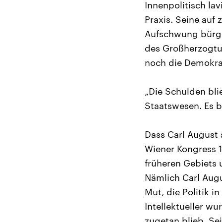
Innenpolitisch lav
Praxis. Seine auf
Aufschwung bürger
des Großherzogtum
noch die Demokrati
„Die Schulden blie
Staatswesen. Es bl
Dass Carl August 
Wiener Kongress 1
früheren Gebiets
Nämlich Carl Augu
Mut, die Politik i
Intellektueller w
zugetan blieb. Se