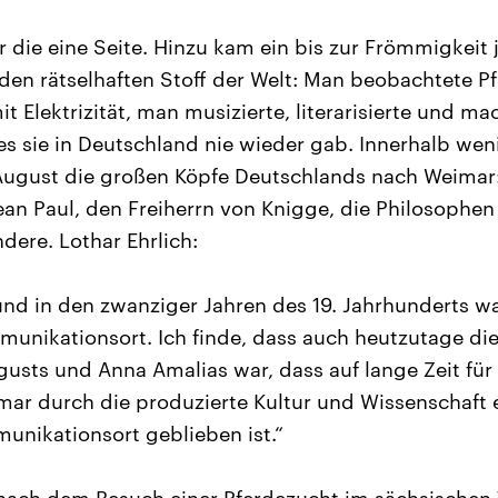
 die eine Seite. Hinzu kam ein bis zur Frömmigkeit 
en rätselhaften Stoff der Welt: Man beobachtete Pf
t Elektrizität, man musizierte, literarisierte und ma
 es sie in Deutschland nie wieder gab. Innerhalb we
August die großen Köpfe Deutschlands nach Weimar:
Jean Paul, den Freiherrn von Knigge, die Philosophen 
dere. Lothar Ehrlich:
nd in den zwanziger Jahren des 19. Jahrhunderts w
unikationsort. Ich finde, dass auch heutzutage die
gusts und Anna Amalias war, dass auf lange Zeit für
ar durch die produzierte Kultur und Wissenschaft e
unikationsort geblieben ist.“