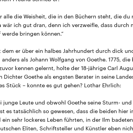
 alle die Weisheit, die in den Büchern steht, die du 
a wär ich gut dran, denn ich verzweifle, dass durch
f werde bringen können.“
t dem er über ein halbes Jahrhundert durch dick un
 anders als Johann Wolfgang von Goethe. 1775, die 
 zuvor kennen gelernt, holte der 18-jährige Carl Aug
n Dichter Goethe als engsten Berater in seine Lande
s Stück – konnte es gut gehen? Lothar Ehrlich:
i junge Leute und obwohl Goethe seine Sturm- und 
 ist es tatsächlich so gewesen, dass die beiden hier
ein sehr lockeres Leben führten, in der Ilm badeten
tschen Eliten, Schriftsteller und Künstler eben nic