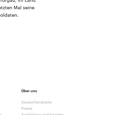
 Torgau, im Land
etzten Mal seine
oldaten.
Über uns
Deutschlandradio
Presse
n
Ausbildung und Karriere