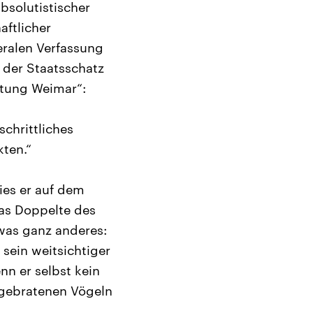
bsolutistischer
aftlicher
eralen Verfassung
 der Staatsschatz
iftung Weimar“:
schrittliches
kten.“
ies er auf dem
as Doppelte des
was ganz anderes:
sein weitsichtiger
nn er selbst kein
 gebratenen Vögeln