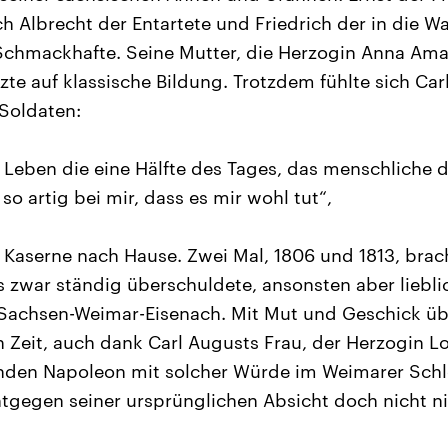
ch Albrecht der Entartete und Friedrich der in die 
chmackhafte. Seine Mutter, die Herzogin Anna Amal
zte auf klassische Bildung. Trotzdem fühlte sich Ca
Soldaten:
 Leben die eine Hälfte des Tages, das menschliche d
o artig bei mir, dass es mir wohl tut“,
r Kaserne nach Hause. Zwei Mal, 1806 und 1813, bra
 zwar ständig überschuldete, ansonsten aber liebli
 Sachsen-Weimar-Eisenach. Mit Mut und Geschick ü
 Zeit, auch dank Carl Augusts Frau, der Herzogin Lo
nden Napoleon mit solcher Würde im Weimarer Schl
ntgegen seiner ursprünglichen Absicht doch nicht n