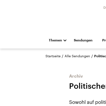
D
Themen
Sendungen
P
Die Nachrichten
Politik
/
/
Startseite
Alle Sendungen
Politis
Hörspiel und Feature
Musik
Archiv
Politische
USA
Nahos
Sowohl auf polit
Aktuelle Beiträge,
Aktue