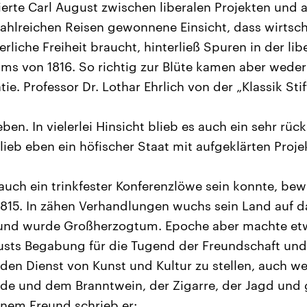
ierte Carl August zwischen liberalen Projekten und a
 zahlreichen Reisen gewonnene Einsicht, dass wirtsch
liche Freiheit braucht, hinterließ Spuren in der lib
s von 1816. So richtig zur Blüte kamen aber weder
e. Professor Dr. Lothar Ehrlich von der „Klassik St
ben. In vielerlei Hinsicht blieb es auch ein sehr rück
ieb eben ein höfischer Staat mit aufgeklärten Proje
auch ein trinkfester Konferenzlöwe sein konnte, bew
815. In zähen Verhandlungen wuchs sein Land auf d
 und wurde Großherzogtum. Epoche aber machte et
sts Begabung für die Tugend der Freundschaft und 
n den Dienst von Kunst und Kultur zu stellen, auch we
urde und dem Branntwein, der Zigarre, der Jagd und
inem Freund schrieb er: