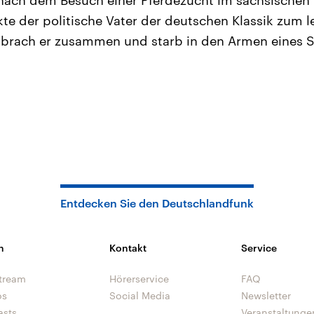
 nach dem Besuch einer Pferdezucht im sächsischen
kte der politische Vater der deutschen Klassik zum l
 brach er zusammen und starb in den Armen eines S
Entdecken Sie den Deutschlandfunk
n
Kontakt
Service
tream
Hörerservice
FAQ
os
Social Media
Newsletter
asts
Veranstaltunge