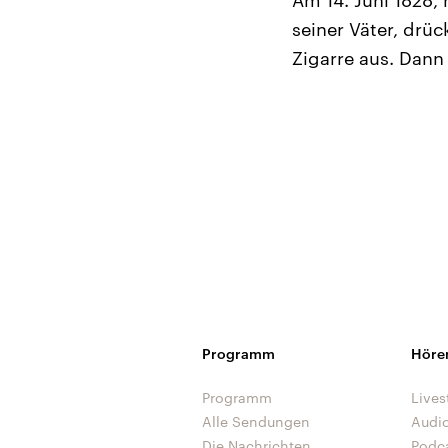
Am 14. Juni 1828,
seiner Väter, drüc
Zigarre aus. Dann
Programm
Höre
Programm
Lives
Alle Sendungen
Audi
Die Nachrichten
Podc