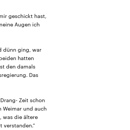
mir geschickt hast,
 meine Augen ich
d dünn ging, war
beiden hatten
ust den damals
sregierung. Das
Drang- Zeit schon
 in Weimar und auch
, was die ältere
ht verstanden.“