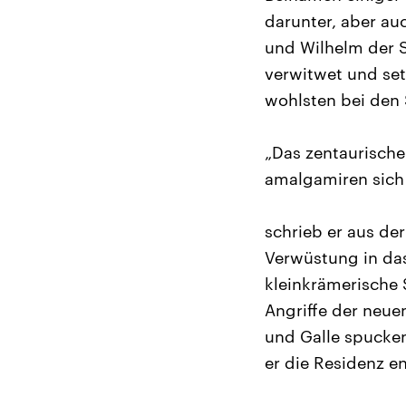
darunter, aber au
und Wilhelm der S
verwitwet und set
wohlsten bei den 
„Das zentaurische
amalgamiren sich s
schrieb er aus de
Verwüstung in das
kleinkrämerische
Angriffe der neuen
und Galle spucke
er die Residenz e