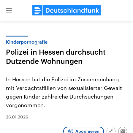
Close
menu
Kinderpornografie
Themen
Polizei in Hessen durchsucht
Dutzende Wohnungen
In Hessen hat die Polizei im Zusammenhang
mit Verdachtsfällen von sexualisierter Gewalt
gegen Kinder zahlreiche Durchsuchungen
Landtagswahl Sachsen-Anhalt
USA
vorgenommen.
2026
Aktuelle Beiträge, Analys
Alle Informationen
Hintergründe
26.01.2026
Sachsen-Anhalt wählt am 6.
Wirtschaftlich und militäri
September 2026 einen neuen
gehören die Vereinigten S
Landtag. Seit 2021 wird das
den mächtigsten Ländern 
Abonnieren
Bundesland von einer Koalition aus
mit großem Einfluss auf d