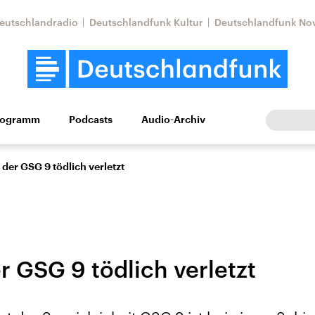
eutschlandradio
Deutschlandfunk Kultur
Deutschlandfunk No
rogramm
Podcasts
Audio-Archiv
Wirtschaft
Wissen
Kultur
Europa
Gesellschaf
t der GSG 9 tödlich verletzt
er GSG 9 tödlich verletzt
Nahostkonflikt
Iran
le Beiträge,
Aktuelle Lage und
Aktuelle Lage und