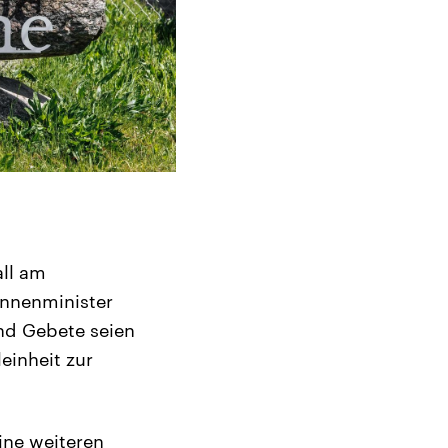
all am
nnenminister
nd Gebete seien
einheit zur
ine weiteren