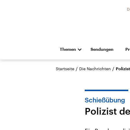
D
Themen
Sendungen
P
Die Nachrichten
Politik
/
/
Startseite
Die Nachrichten
Polizis
Hörspiel und Feature
Musik
Schießübung
Polizist d
Landtagswahl Sachsen-
USA
Anhalt 2026
Aktuel