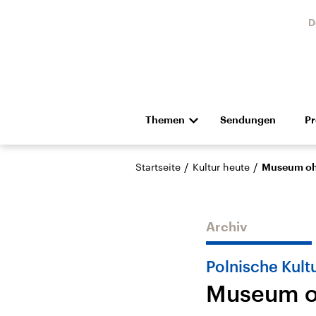
D
Themen
Sendungen
P
Die Nachrichten
Politik
/
/
Startseite
Kultur heute
Museum oh
Hörspiel und Feature
Musik
Archiv
Polnische Kultu
Museum o
Landtagswahl Sachsen-
USA
Anhalt 2026
Aktuel