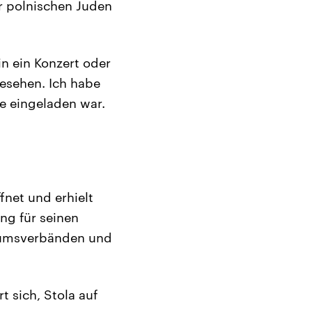
r polnischen Juden
in ein Konzert oder
gesehen. Ich habe
ge eingeladen war.
fnet und erhielt
ng für seinen
eumsverbänden und
t sich, Stola auf