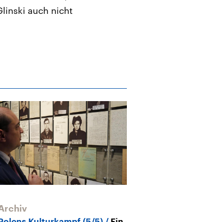
linski auch nicht
Archiv
Archiv
Polens Kulturkampf (5/5)
Ein
Polen
Widers