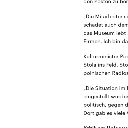
den Posten zu be
„Die Mitarbeiter s
schadet auch dem
das Museum lebt 
Firmen. Ich bin d
Kulturminister Pi
Stola ins Feld. St
polnischen Radio
„Die Situation im 
eingestellt wurde
politisch, gegen 
Dort gab es viele 
Kritik am Holocau