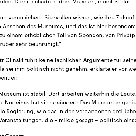
rufen. Damit schade er dem Museum, meint Stola:
ind verunsichert. Sie wollen wissen, wie ihre Zukunf
 Ansehen des Museums, und das ist hier besonder
zu einem erheblichen Teil von Spenden, von Privat
arüber sehr beunruhigt.“
otr Glinski führt keine fachlichen Argumente für se
ola sei ihm politisch nicht genehm, erklärte er vor
sender:
Museum ist stabil. Dort arbeiten weiterhin die Leute,
n. Nur eines hat sich geändert: Das Museum engagie
die Regierung, wie das in den vergangenen drei Jahre
Veranstaltungen, die – milde gesagt – politisch eins
st Gesetz