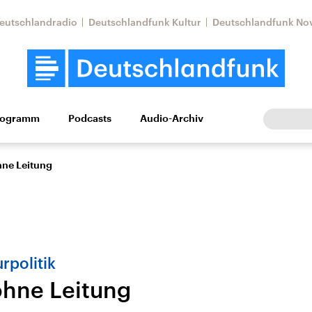
eutschlandradio
Deutschlandfunk Kultur
Deutschlandfunk No
rogramm
Podcasts
Audio-Archiv
Wirtschaft
Wissen
Kultur
Europa
Gesellschaf
ne Leitung
rpolitik
hne Leitung
Nahostkonflikt
Iran
le Beiträge,
Aktuelle Lage und
Aktuelle Lage und