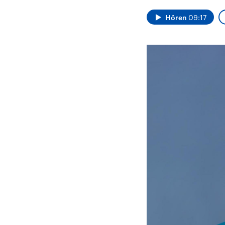
Alle Informationen
Analy
Sachsen-Anhalt wählt
Hinte
Hören
09:17
am 6. September 2026
Wirtsc
einen neuen Landtag.
militä
Seit 2021 wird das
Verein
Bundesland von einer
den m
Koalition aus CDU, SPD
Länder
und FDP regiert.-
großem
Umfragen, Prognosen,
aktuel
Wahlprogramme,
aktuelle Berichte und
Hintergründe zu den
Parteien und Kandidaten
der anstehenden Wahl.