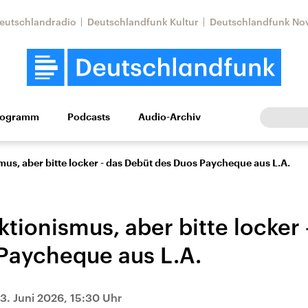
eutschlandradio
Deutschlandfunk Kultur
Deutschlandfunk No
rogramm
Podcasts
Audio-Archiv
Wirtschaft
Wissen
Kultur
Europa
Gesellschaf
us, aber bitte locker - das Debüt des Duos Paycheque aus L.A.
tionismus, aber bitte locker
Paycheque aus L.A.
Nahostkonflikt
Iran
13. Juni 2026, 15:30 Uhr
le Beiträge,
Aktuelle Lage und
Aktuelle Lage und