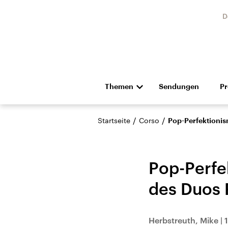
D
Themen
Sendungen
P
Die Nachrichten
Politik
/
/
Startseite
Corso
Pop-Perfektionism
Hörspiel und Feature
Musik
Pop-Perfek
des Duos 
Landtagswahl Sachsen-
USA
Herbstreuth, Mike
|
Anhalt 2026
Aktuel