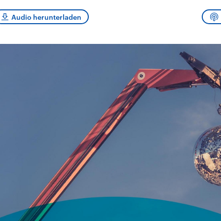
sen und
Hintergründe
Hintergründe
Der Überfall der
Der Iran – seit der
rgründe
Audio herunterladen
haftlich und
palästinensischen
Islamischen Revolu
risch gehören die
Terrororganisation
1979 auch Islamisc
igten Staaten zu
Hamas im Oktober 2023
Republik Iran – ist e
ächtigsten
auf Israel hat in der
von einem
n der Erde, mit
Region wieder die
Religionsführer auto
 Einfluss auf das
Gewalt entfacht. Israel
regierter Staat im 
le Weltgeschehen.
möchte die Hamas
Osten. Eine Feindsc
zerstören. Diese wird wie
zu Israel und zu de
die Hisbollah im Libanon
ist fest in der
vom Iran unterstützt.
Staatsideologie
verankert.