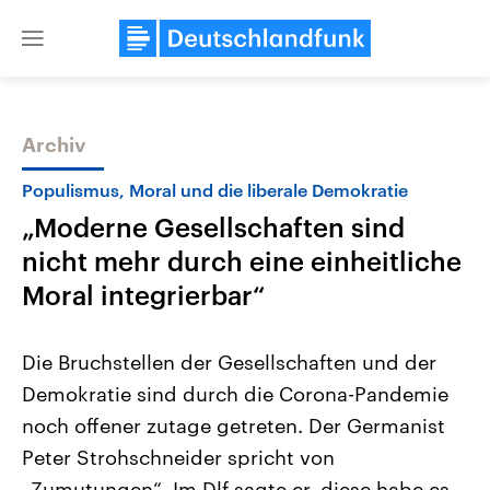
Close
menu
Archiv
Themen
Populismus, Moral und die liberale Demokratie
„Moderne Gesellschaften sind
nicht mehr durch eine einheitliche
Moral integrierbar“
Die Bruchstellen der Gesellschaften und der
Landtagswahl Sachsen-Anhalt
USA
Demokratie sind durch die Corona-Pandemie
2026
Aktuelle Beiträge, Analys
Alle Informationen
Hintergründe
noch offener zutage getreten. Der Germanist
Sachsen-Anhalt wählt am 6.
Wirtschaftlich und militäri
September 2026 einen neuen
gehören die Vereinigten S
Peter Strohschneider spricht von
Landtag. Seit 2021 wird das
den mächtigsten Ländern 
Bundesland von einer Koalition aus
„Zumutungen“. Im Dlf sagte er, diese habe es
mit großem Einfluss auf d