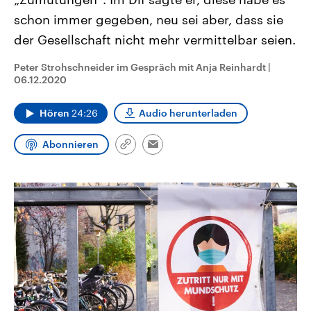
CDU, SPD und FDP regiert.-
aktuelle Weltgeschehen.
schon immer gegeben, neu sei aber, dass sie
Umfragen, Prognosen,
Wahlprogramme, aktuelle Berichte
der Gesellschaft nicht mehr vermittelbar seien.
Sendungen
Programm
Podcasts
und Hintergründe zu den Parteien
und Kandidaten der anstehenden
Wahl.
Peter Strohschneider im Gespräch mit Anja Reinhardt
|
Audio-Archiv
06.12.2020
Hören
24:26
Audio herunterladen
Abonnieren
Link
Email
kopieren/teilen