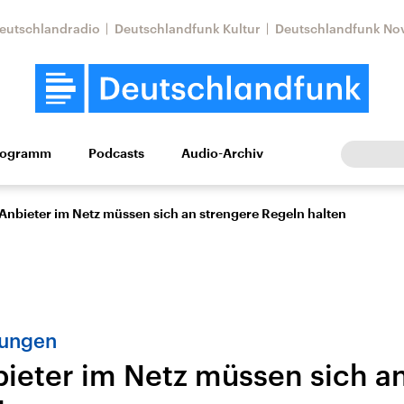
eutschlandradio
Deutschlandfunk Kultur
Deutschlandfunk No
rogramm
Podcasts
Audio-Archiv
Wirtschaft
Wissen
Kultur
Europa
Gesellschaf
Anbieter im Netz müssen sich an strengere Regeln halten
lungen
ieter im Netz müssen sich a
Nahostkonflikt
Iran
le Beiträge,
Aktuelle Lage und
Aktuelle Lage und