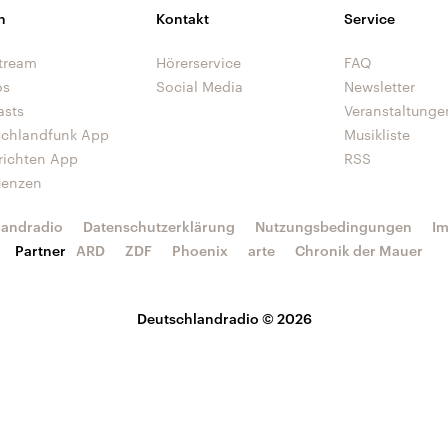
n
Kontakt
Service
tream
Hörerservice
FAQ
os
Social Media
Newsletter
asts
Veranstaltunge
schlandfunk App
Musikliste
richten App
RSS
uenzen
landradio
Datenschutzerklärung
Nutzungsbedingungen
I
Partner
ARD
ZDF
Phoenix
arte
Chronik der Mauer
Deutschlandradio © 2026