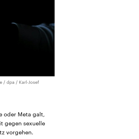
e / dpa / Karl-Josef
e oder Meta galt,
it gegen sexuelle
tz vorgehen.