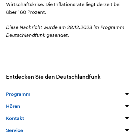
Wirtschaftskrise. Die Inflationsrate liegt derzeit bei
über 160 Prozent.
Diese Nachricht wurde am 28.12.2023 im Programm
Deutschlandfunk gesendet.
Entdecken Sie den Deutschlandfunk
Programm
Programm
Hören
Alle Sendungen
Livestream
Kontakt
Die Nachrichten
Audios
Hörerservice
Service
Nachrichtenleicht