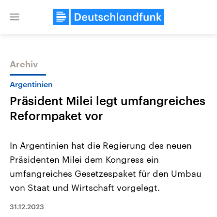
Close
menu
Archiv
Themen
Argentinien
Präsident Milei legt umfangreiches
Reformpaket vor
In Argentinien hat die Regierung des neuen
Präsidenten Milei dem Kongress ein
Landtagswahl Sachsen-Anhalt
USA
umfangreiches Gesetzespaket für den Umbau
2026
Aktuelle Beiträge, Analys
Alle Informationen
Hintergründe
von Staat und Wirtschaft vorgelegt.
Sachsen-Anhalt wählt am 6.
Wirtschaftlich und militäri
September 2026 einen neuen
gehören die Vereinigten S
31.12.2023
Landtag. Seit 2021 wird das
den mächtigsten Ländern 
Bundesland von einer Koalition aus
mit großem Einfluss auf d