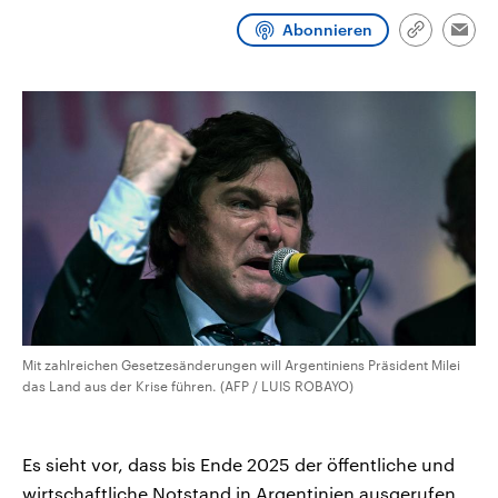
CDU, SPD und FDP regiert.-
aktuelle Weltgeschehen.
Abonnieren
Umfragen, Prognosen,
Link
Emai
Wahlprogramme, aktuelle Berichte
kopieren/te
Sendungen
Programm
Podcasts
und Hintergründe zu den Parteien
und Kandidaten der anstehenden
Wahl.
Audio-Archiv
Mit zahlreichen Gesetzesänderungen will Argentiniens Präsident Milei
das Land aus der Krise führen. (AFP / LUIS ROBAYO)
Es sieht vor, dass bis Ende 2025 der öffentliche und
wirtschaftliche Notstand in Argentinien ausgerufen