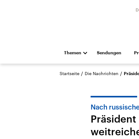
D
Themen
Sendungen
P
Die Nachrichten
Politik
/
/
Startseite
Die Nachrichten
Präsid
Hörspiel und Feature
Musik
Nach russische
Präsident 
weitreich
Landtagswahl Sachsen-
USA
Anhalt 2026
Aktuel