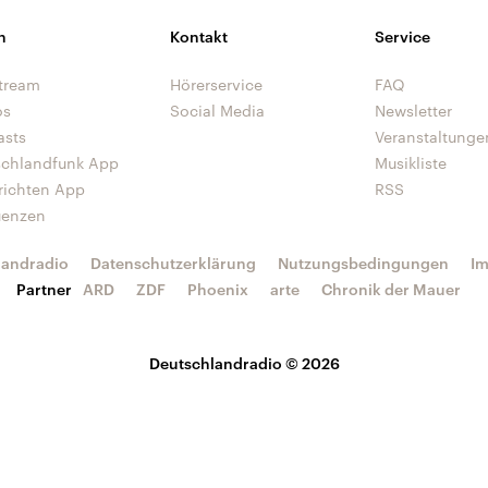
n
Kontakt
Service
tream
Hörerservice
FAQ
os
Social Media
Newsletter
asts
Veranstaltunge
schlandfunk App
Musikliste
richten App
RSS
uenzen
landradio
Datenschutzerklärung
Nutzungsbedingungen
I
Partner
ARD
ZDF
Phoenix
arte
Chronik der Mauer
Deutschlandradio © 2026