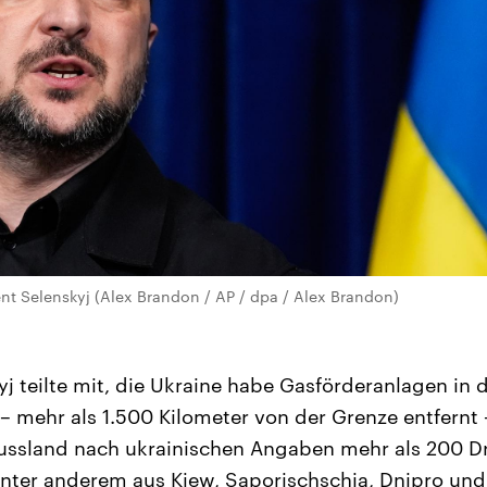
ent Selenskyj (Alex Brandon / AP / dpa / Alex Brandon)
yj teilte mit, die Ukraine habe Gasförderanlagen in 
 mehr als 1.500 Kilometer von der Grenze entfernt –
ussland nach ukrainischen Angaben mehr als 200 D
unter anderem aus Kiew, Saporischschja, Dnipro un