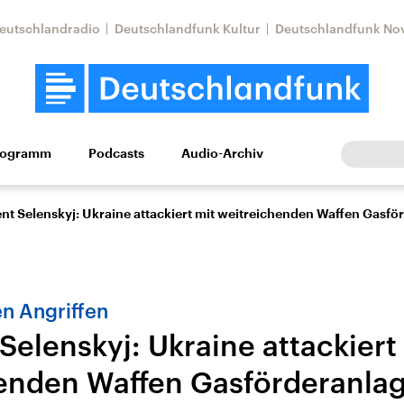
eutschlandradio
Deutschlandfunk Kultur
Deutschlandfunk No
rogramm
Podcasts
Audio-Archiv
Wirtschaft
Wissen
Kultur
Europa
Gesellschaf
ent Selenskyj: Ukraine attackiert mit weitreichenden Waffen Gasf
n Angriffen
Selenskyj: Ukraine attackiert
enden Waffen Gasförderanla
Nahostkonflikt
Iran
le Beiträge,
Aktuelle Lage und
Aktuelle Lage und