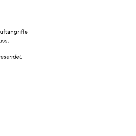
uftangriffe
uss.
esendet.