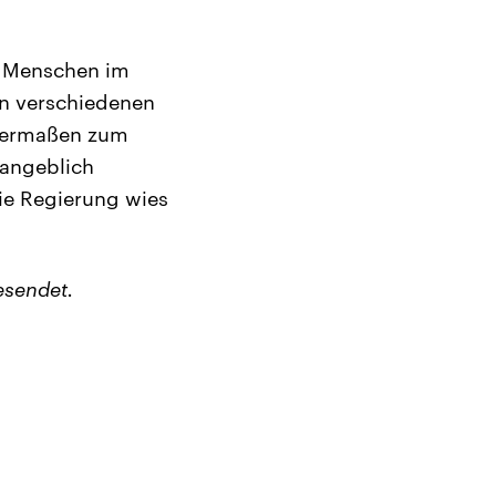
r Menschen im
en verschiedenen
chermaßen zum
 angeblich
Die Regierung wies
esendet.