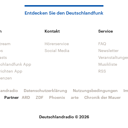
Entdecken Sie den Deutschlandfunk
n
Kontakt
Service
tream
Hörerservice
FAQ
os
Social Media
Newsletter
asts
Veranstaltunge
schlandfunk App
Musikliste
richten App
RSS
uenzen
landradio
Datenschutzerklärung
Nutzungsbedingungen
I
Partner
ARD
ZDF
Phoenix
arte
Chronik der Mauer
Deutschlandradio © 2026