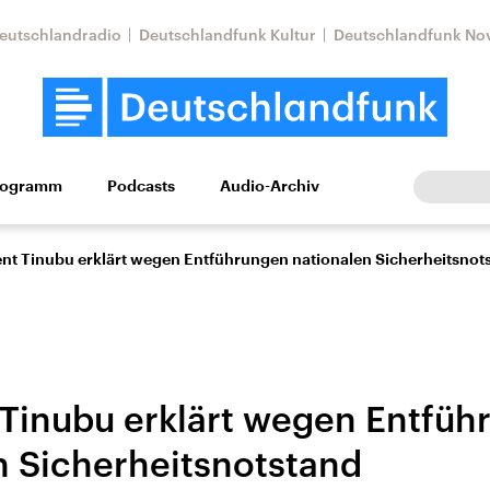
eutschlandradio
Deutschlandfunk Kultur
Deutschlandfunk No
rogramm
Podcasts
Audio-Archiv
Wirtschaft
Wissen
Kultur
Europa
Gesellschaf
ent Tinubu erklärt wegen Entführungen nationalen Sicherheitsnot
 Tinubu erklärt wegen Entfü
n Sicherheitsnotstand
Nahostkonflikt
Iran
le Beiträge,
Aktuelle Lage und
Aktuelle Lage und