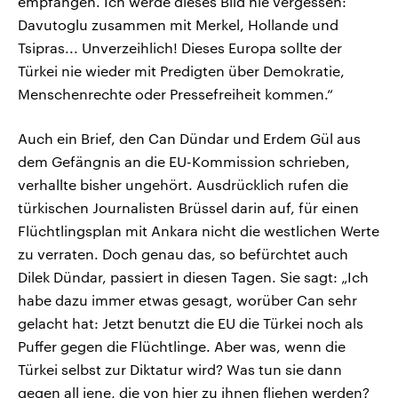
empfangen. Ich werde dieses Bild nie vergessen:
Davutoglu zusammen mit Merkel, Hollande und
Tsipras... Unverzeihlich! Dieses Europa sollte der
Türkei nie wieder mit Predigten über Demokratie,
Menschenrechte oder Pressefreiheit kommen.“
Auch ein Brief, den Can Dündar und Erdem Gül aus
dem Gefängnis an die EU-Kommission schrieben,
verhallte bisher ungehört. Ausdrücklich rufen die
türkischen Journalisten Brüssel darin auf, für einen
Flüchtlingsplan mit Ankara nicht die westlichen Werte
zu verraten. Doch genau das, so befürchtet auch
Dilek Dündar, passiert in diesen Tagen. Sie sagt: „Ich
habe dazu immer etwas gesagt, worüber Can sehr
gelacht hat: Jetzt benutzt die EU die Türkei noch als
Puffer gegen die Flüchtlinge. Aber was, wenn die
Türkei selbst zur Diktatur wird? Was tun sie dann
gegen all jene, die von hier zu ihnen fliehen werden?