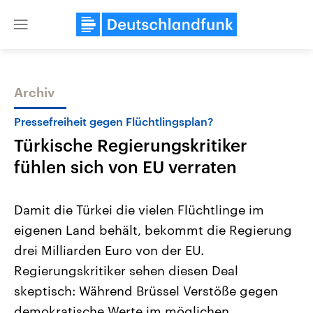
Close
menu
Archiv
Themen
Pressefreiheit gegen Flüchtlingsplan?
Türkische Regierungskritiker
fühlen sich von EU verraten
Damit die Türkei die vielen Flüchtlinge im
eigenen Land behält, bekommt die Regierung
Landtagswahl Sachsen-Anhalt
USA
drei Milliarden Euro von der EU.
2026
Aktuelle Beiträge, Analys
Alle Informationen
Hintergründe
Regierungskritiker sehen diesen Deal
Sachsen-Anhalt wählt am 6.
Wirtschaftlich und militäri
September 2026 einen neuen
gehören die Vereinigten S
skeptisch: Während Brüssel Verstöße gegen
Landtag. Seit 2021 wird das
den mächtigsten Ländern 
demokratische Werte im möglichen
Bundesland von einer Koalition aus
mit großem Einfluss auf d