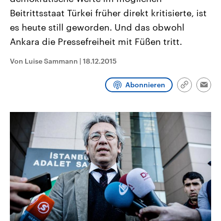
CDU, SPD und FDP regiert.-
aktuelle Weltgeschehen.
Beitrittsstaat Türkei früher direkt kritisierte, ist
Umfragen, Prognosen,
Wahlprogramme, aktuelle Berichte
es heute still geworden. Und das obwohl
Sendungen
Programm
Podcasts
und Hintergründe zu den Parteien
und Kandidaten der anstehenden
Ankara die Pressefreiheit mit Füßen tritt.
Wahl.
Audio-Archiv
Von Luise Sammann
|
18.12.2015
Abonnieren
Link
Emai
kopieren/te