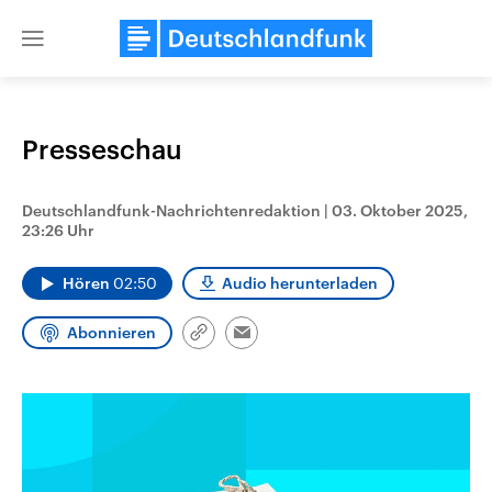
Close
menu
Presseschau
Themen
Deutschlandfunk-Nachrichtenredaktion
|
03. Oktober 2025,
23:26 Uhr
Hören
02:50
Audio herunterladen
Abonnieren
Link
Email
kopieren/teilen
Landtagswahl Sachsen-Anhalt
USA
2026
Aktuelle Beiträge, Analys
Alle Informationen
Hintergründe
Sachsen-Anhalt wählt am 6.
Wirtschaftlich und militäri
September 2026 einen neuen
gehören die Vereinigten S
Landtag. Seit 2021 wird das
den mächtigsten Ländern 
Bundesland von einer Koalition aus
mit großem Einfluss auf d