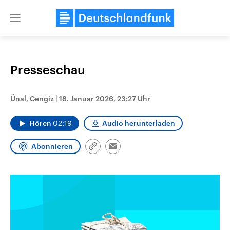
Close
menu
Presseschau
Themen
Ünal, Cengiz
|
18. Januar 2026, 23:27 Uhr
Hören
02:19
Audio herunterladen
Abonnieren
Link
Email
kopieren/teilen
Landtagswahl Sachsen-Anhalt
USA
2026
Aktuelle Beiträge, Analys
Alle Informationen
Hintergründe
Sachsen-Anhalt wählt am 6.
Wirtschaftlich und militäri
September 2026 einen neuen
gehören die Vereinigten S
Landtag. Seit 2021 wird das
den mächtigsten Ländern 
Bundesland von einer Koalition aus
mit großem Einfluss auf d