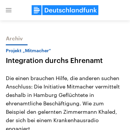
Close
menu
Archiv
Themen
Projekt „Mitmacher“
Integration durchs Ehrenamt
Die einen brauchen Hilfe, die anderen suchen
Anschluss: Die Initiative Mitmacher vermittelt
deshalb in Hamburg Geflüchtete in
Landtagswahl Sachsen-Anhalt
USA
ehrenamtliche Beschäftigung. Wie zum
2026
Aktuelle Beiträge, Analys
Alle Informationen
Beispiel den gelernten Zimmermann Khaled,
Hintergründe
Sachsen-Anhalt wählt am 6.
Wirtschaftlich und militäri
der sich bei einem Krankenhausradio
September 2026 einen neuen
gehören die Vereinigten S
Landtag. Seit 2021 wird das
den mächtigsten Ländern 
engagiert.
Bundesland von einer Koalition aus
mit großem Einfluss auf d