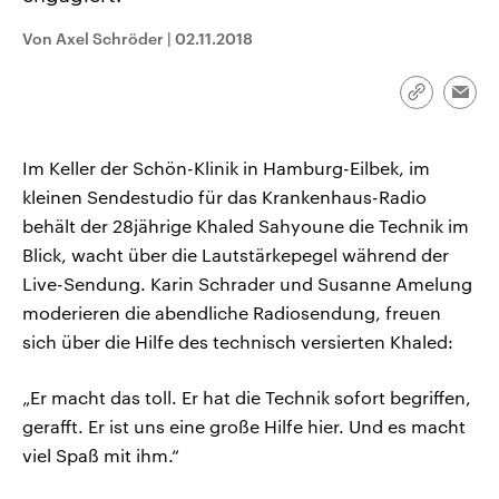
CDU, SPD und FDP regiert.-
aktuelle Weltgeschehen.
Umfragen, Prognosen,
Von Axel Schröder
|
02.11.2018
Wahlprogramme, aktuelle Berichte
Sendungen
Programm
Podcasts
und Hintergründe zu den Parteien
und Kandidaten der anstehenden
Link
Wahl.
Emai
kopieren/te
Audio-Archiv
Im Keller der Schön-Klinik in Hamburg-Eilbek, im
kleinen Sendestudio für das Krankenhaus-Radio
behält der 28jährige Khaled Sahyoune die Technik im
Blick, wacht über die Lautstärkepegel während der
Live-Sendung. Karin Schrader und Susanne Amelung
moderieren die abendliche Radiosendung, freuen
sich über die Hilfe des technisch versierten Khaled:
„Er macht das toll. Er hat die Technik sofort begriffen,
gerafft. Er ist uns eine große Hilfe hier. Und es macht
viel Spaß mit ihm.“