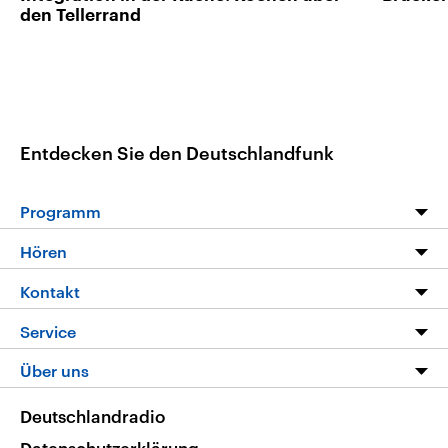
den Tellerrand
Entdecken Sie den Deutschlandfunk
Programm
Programm
Hören
Alle Sendungen
Livestream
Kontakt
Die Nachrichten
Audios
Hörerservice
Service
Nachrichtenleicht
Podcasts
Social Media
FAQ
Über uns
Neue Beiträge auf dlf.de
Deutschlandfunk App
Newsletter
Deutschlandradio
Themen-Schwerpunkte
Nachrichten App
Deutschlandradio
Veranstaltungen
Presse
Frequenzen