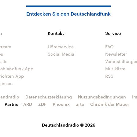
Entdecken Sie den Deutschlandfunk
n
Kontakt
Service
tream
Hörerservice
FAQ
os
Social Media
Newsletter
asts
Veranstaltunge
schlandfunk App
Musikliste
richten App
RSS
uenzen
landradio
Datenschutzerklärung
Nutzungsbedingungen
I
Partner
ARD
ZDF
Phoenix
arte
Chronik der Mauer
Deutschlandradio © 2026