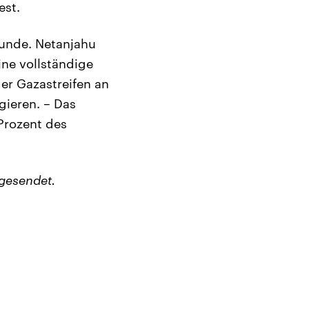
est.
tunde. Netanjahu
ne vollständige
der Gazastreifen an
ieren. – Das
 Prozent des
gesendet.