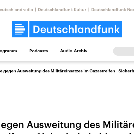
eutschlandradio
Deutschlandfunk Kultur
Deutschlandfunk No
rogramm
Podcasts
Audio-Archiv
Wirtschaft
Wissen
Kultur
Europa
Gesellschaf
e gegen Ausweitung des Militäreinsatzes im Gazastreifen - Sicherh
gegen Ausweitung des Militär
Nahostkonflikt
Iran
le Beiträge,
Aktuelle Lage und
Aktuelle Lage und