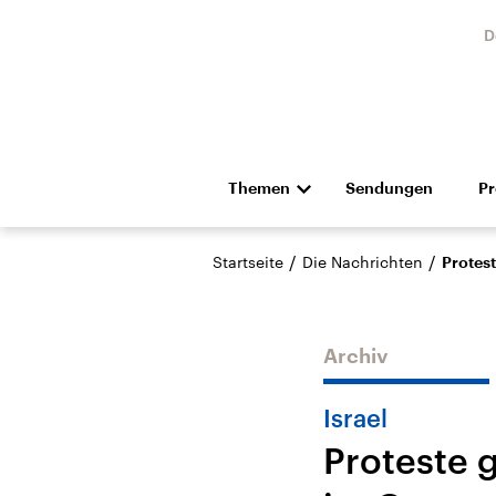
D
Themen
Sendungen
P
Die Nachrichten
Politik
/
/
Startseite
Die Nachrichten
Protest
Hörspiel und Feature
Musik
Archiv
Israel
Proteste 
Landtagswahl Sachsen-
USA
Anhalt 2026
Aktuel