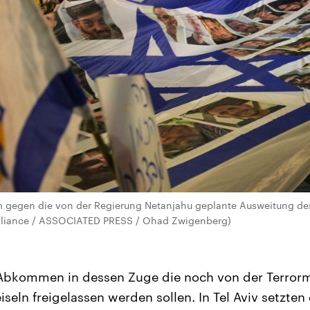
em gegen die von der Regierung Netanjahu geplante Ausweitung des
 alliance / ASSOCIATED PRESS / Ohad Zwigenberg)
 Abkommen in dessen Zuge die noch von der Terror
seln freigelassen werden sollen. In Tel Aviv setzten 