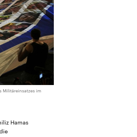
 Militäreinsatzes im
miliz Hamas
die