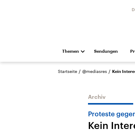
D
Themen
Sendungen
P
Die Nachrichten
Politik
/
/
Startseite
@mediasres
Kein Inter
Hörspiel und Feature
Musik
Archiv
Proteste gege
Kein Inte
Landtagswahl Sachsen-
USA
Anhalt 2026
Aktuel