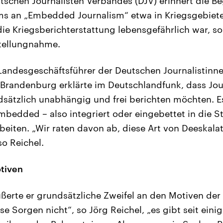
tschen Journalisten Verbandes (DJV) erinnert die B
s an „Embedded Journalism“ etwa in Kriegsgebieten
die Kriegsberichterstattung lebensgefährlich war, so
Stellungnahme.
 Landesgeschäftsführer der Deutschen Journalistinn
n-Brandenburg erklärte im Deutschlandfunk, dass Jou
dsätzlich unabhängig und frei berichten möchten. Es
mbedded – also integriert oder eingebettet in die S
beiten. „Wir raten davon ab, diese Art von Deeskal
o Reichel.
otiven
ßerte er grundsätzliche Zweifel an den Motiven der 
e Sorgen nicht“, so Jörg Reichel, „es gibt seit einig