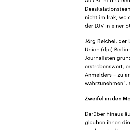
Aus Sicht des Deu
Deeskalationsteam
nicht im Irak, wo 
der DJV in einer 
Jörg Reichel, der
Union (dju) Berli
Journalisten grun
erstrebenswert, e
Anmelders – zu ar
wahrzunehmen“, s
Zweifel an den M
Darüber hinaus äu
glauben ihnen dies