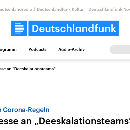
eutschlandradio
Deutschlandfunk Kultur
Deutschlandfunk No
rogramm
Podcasts
Audio-Archiv
Wirtschaft
Wissen
Kultur
Europa
Gesellschaf
esse an "Deeskalationsteams"
n Corona-Regeln
resse an „Deeskalationsteams
Nahostkonflikt
Iran
le Beiträge,
Aktuelle Lage und
Aktuelle Lage und