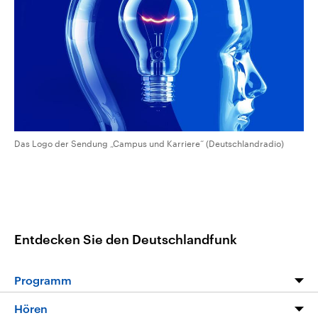
CDU, SPD und FDP regiert.-
aktuelle Weltgeschehen.
Umfragen, Prognosen,
Wahlprogramme, aktuelle Berichte
Sendungen
Programm
Podcasts
und Hintergründe zu den Parteien
und Kandidaten der anstehenden
Wahl.
Audio-Archiv
Das Logo der Sendung „Campus und Karriere“ (Deutschlandradio)
Entdecken Sie den Deutschlandfunk
Programm
Programm
Hören