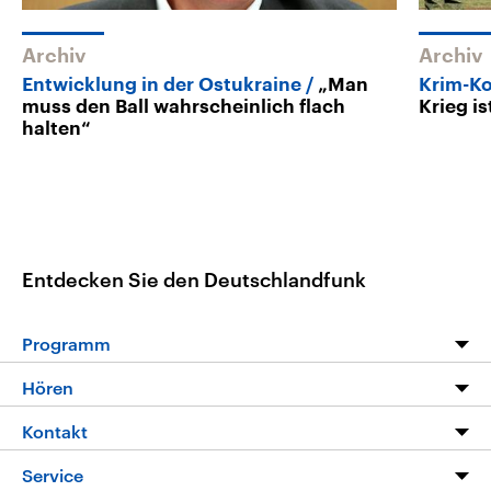
Archiv
Archiv
Entwicklung in der Ostukraine
„Man
Krim-Ko
muss den Ball wahrscheinlich flach
Krieg is
halten“
Entdecken Sie den Deutschlandfunk
Programm
Programm
Hören
Alle Sendungen
Livestream
Kontakt
Die Nachrichten
Audios
Hörerservice
Service
Nachrichtenleicht