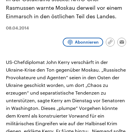
CDU, SPD und FDP regiert.-
aktuelle Weltgeschehen.
Rasmussen warnte Moskau derweil vor einem
Umfragen, Prognosen,
Wahlprogramme, aktuelle Berichte
Einmarsch in den östlichen Teil des Landes.
Sendungen
Programm
Podcasts
und Hintergründe zu den Parteien
und Kandidaten der anstehenden
Wahl.
08.04.2014
Audio-Archiv
Abonnieren
Link
Emai
kopieren/te
US-Chefdiplomat John Kerry verschärft in der
Ukraine-Krise den Ton gegenüber Moskau. „Russische
Provokateure und Agenten“ seien in den Osten der
Ukraine geschickt worden, um dort „Chaos zu
erzeugen“ und separatistische Tendenzen zu
unterstützen, sagte Kerry am Dienstag vor Senatoren
in Washington. Dieses „plumpe“ Vorgehen könnte
dem Kreml als konstruierter Vorwand für ein
militärisches Eingreifen wie auf der Halbinsel Krim
dienen, erklärte Kerry. Er fügte hinzu: „Niemand sollte