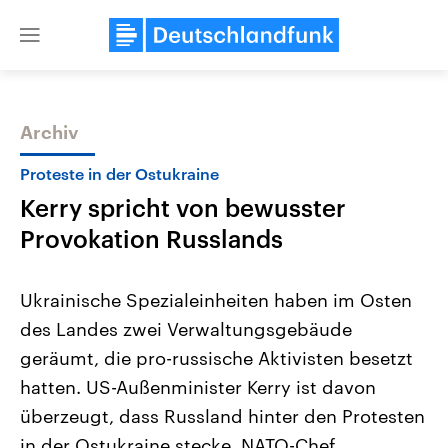
Close
menu
Archiv
Themen
Proteste in der Ostukraine
Kerry spricht von bewusster
Provokation Russlands
Ukrainische Spezialeinheiten haben im Osten
des Landes zwei Verwaltungsgebäude
Landtagswahl Sachsen-Anhalt
USA
geräumt, die pro-russische Aktivisten besetzt
2026
Aktuelle Beiträge, Analys
Alle Informationen
Hintergründe
hatten. US-Außenminister Kerry ist davon
Sachsen-Anhalt wählt am 6.
Wirtschaftlich und militäri
September 2026 einen neuen
gehören die Vereinigten S
überzeugt, dass Russland hinter den Protesten
Landtag. Seit 2021 wird das
den mächtigsten Ländern 
in der Ostukraine stecke. NATO-Chef
Bundesland von einer Koalition aus
mit großem Einfluss auf d