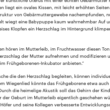
der künstliche Uterus mit einer echten Gebärmutter 
n liegt ein ovales Kissen, mit leicht erhöhten Seiten.
Struktur von Gebärmuttergewebe nachempfunden, nur
elt wiegt eine Babypuppe kaum wahrnehmbar Auf 
 leises Klopfen ein Herzschlag im Hintergrund klimpe
n hören im Mutterleib, im Fruchtwasser diesen Ton 
erzschlag der Mutter aufnehmen und modifizieren 
 im Frühgeborenen-Inkubator anbieten.“
he die den Herzschlag begleiten, können individue
nem Wiegenlied könnte das Frühgeborene etwa auch
Durch die heimelige Akustik soll das Gehirn der Kin
r der Geburt im Mutterleib eigentlich geschehen w
k Höfer und seine Kollegen verbesserte Entwicklungs