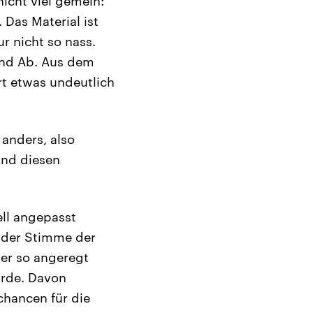
nicht viel gemein:
 Das Material ist
 nicht so nass.
und Ab. Aus dem
rt etwas undeutlich
anders, also
und diesen
ll angepasst
 der Stimme der
der so angeregt
ürde. Davon
chancen für die