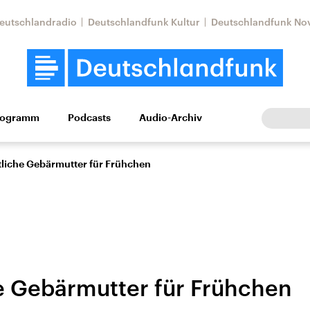
eutschlandradio
Deutschlandfunk Kultur
Deutschlandfunk No
rogramm
Podcasts
Audio-Archiv
Wirtschaft
Wissen
Kultur
Europa
Gesellschaf
liche Gebärmutter für Frühchen
e Gebärmutter für Frühchen
Nahostkonflikt
Iran
le Beiträge,
Aktuelle Lage und
Aktuelle Lage und