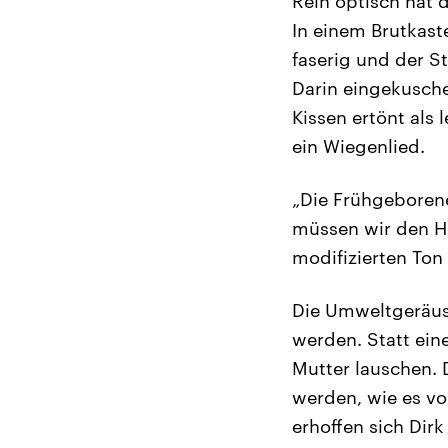
Rein optisch hat 
In einem Brutkaste
faserig und der 
Darin eingekusch
Kissen ertönt als
ein Wiegenlied.
„Die Frühgeborene
müssen wir den H
modifizierten Ton
Die Umweltgeräusc
werden. Statt ei
Mutter lauschen. 
werden, wie es vo
erhoffen sich Dir