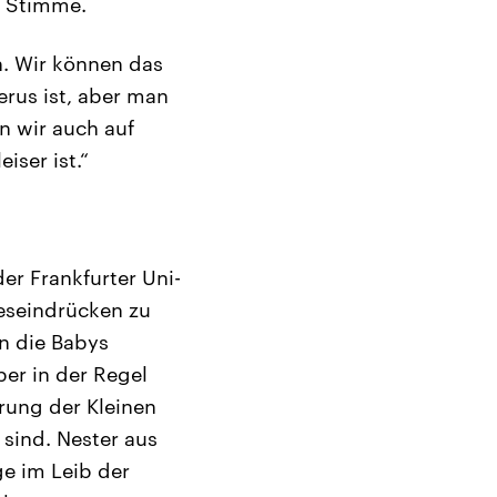
r Stimme.
. Wir können das
erus ist, aber man
n wir auch auf
iser ist.“
er Frankfurter Uni-
neseindrücken zu
n die Babys
er in der Regel
rung der Kleinen
sind. Nester aus
e im Leib der