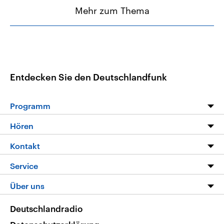
Mehr zum Thema
Entdecken Sie den Deutschlandfunk
Programm
Programm
Hören
Alle Sendungen
Livestream
Kontakt
Die Nachrichten
Audios
Hörerservice
Service
Nachrichtenleicht
Podcasts
Social Media
FAQ
Über uns
Neue Beiträge auf dlf.de
Deutschlandfunk App
Newsletter
Deutschlandradio
Themen-Schwerpunkte
Nachrichten App
Deutschlandradio
Veranstaltungen
Presse
Frequenzen