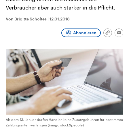
CDU, SPD und FDP regiert.-
aktuelle Weltgeschehen.
Verbraucher aber auch stärker in die Pflicht.
Umfragen, Prognosen,
Wahlprogramme, aktuelle Berichte
Sendungen
Programm
Podcasts
und Hintergründe zu den Parteien
Von Brigitte Scholtes
|
12.01.2018
und Kandidaten der anstehenden
Wahl.
Audio-Archiv
Abonnieren
Link
Emai
kopieren/te
Ab dem 13. Januar dürfen Händler keine Zusatzgebühren für bestimmte
Zahlungsarten verlangen (imago stock&people)