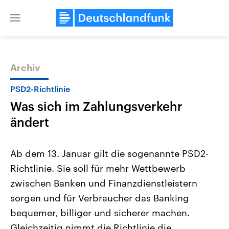
Close
menu
Archiv
Themen
PSD2-Richtlinie
Was sich im Zahlungsverkehr
ändert
Ab dem 13. Januar gilt die sogenannte PSD2-
Richtlinie. Sie soll für mehr Wettbewerb
Landtagswahl Sachsen-Anhalt
USA
zwischen Banken und Finanzdienstleistern
2026
Aktuelle Beiträge, Analys
Alle Informationen
Hintergründe
sorgen und für Verbraucher das Banking
Sachsen-Anhalt wählt am 6.
Wirtschaftlich und militäri
September 2026 einen neuen
gehören die Vereinigten S
bequemer, billiger und sicherer machen.
Landtag. Seit 2021 wird das
den mächtigsten Ländern 
Gleichzeitig nimmt die Richtlinie die
Bundesland von einer Koalition aus
mit großem Einfluss auf d