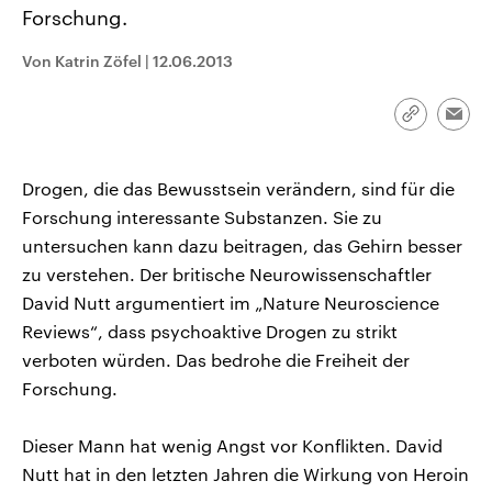
CDU, SPD und FDP regiert.-
aktuelle Weltgeschehen.
Forschung.
Umfragen, Prognosen,
Wahlprogramme, aktuelle Berichte
Von Katrin Zöfel
|
12.06.2013
Sendungen
Programm
Podcasts
und Hintergründe zu den Parteien
und Kandidaten der anstehenden
Wahl.
Audio-Archiv
Link
Emai
kopieren/te
Drogen, die das Bewusstsein verändern, sind für die
Forschung interessante Substanzen. Sie zu
untersuchen kann dazu beitragen, das Gehirn besser
zu verstehen. Der britische Neurowissenschaftler
David Nutt argumentiert im „Nature Neuroscience
Reviews“, dass psychoaktive Drogen zu strikt
verboten würden. Das bedrohe die Freiheit der
Forschung.
Dieser Mann hat wenig Angst vor Konflikten. David
Nutt hat in den letzten Jahren die Wirkung von Heroin