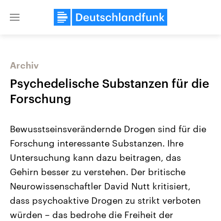
Close
menu
Archiv
Themen
Psychedelische Substanzen für die
Forschung
Bewusstseinsverändernde Drogen sind für die
Forschung interessante Substanzen. Ihre
Untersuchung kann dazu beitragen, das
Gehirn besser zu verstehen. Der britische
Landtagswahl Sachsen-Anhalt
USA
2026
Aktuelle Beiträge, Analys
Neurowissenschaftler David Nutt kritisiert,
Alle Informationen
Hintergründe
Sachsen-Anhalt wählt am 6.
Wirtschaftlich und militäri
dass psychoaktive Drogen zu strikt verboten
September 2026 einen neuen
gehören die Vereinigten S
Landtag. Seit 2021 wird das
den mächtigsten Ländern 
würden – das bedrohe die Freiheit der
Bundesland von einer Koalition aus
mit großem Einfluss auf d