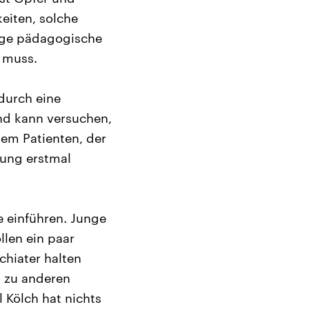
eiten, solche
nge pädagogische
n muss.
durch eine
nd kann versuchen,
em Patienten, der
lung erstmal
e einführen. Junge
llen ein paar
hiater halten
t zu anderen
l Kölch hat nichts