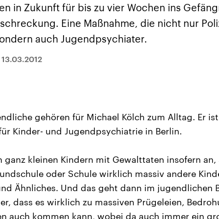
sen und
Hintergründe
Hintergründe
en in Zukunft für bis zu vier Wochen ins Gefäng
Der Überfall der
Der Iran – seit der
rgründe
haftlich und
palästinensischen
Islamischen Revolu
schreckung. Eine Maßnahme, die nicht nur Poli
risch gehören die
Terrororganisation
1979 auch Islamisc
igten Staaten zu
Hamas im Oktober 2023
Republik Iran – ist e
 sondern auch Jugendpsychiater.
ächtigsten
auf Israel hat in der
von einem
n der Erde, mit
Region wieder die
Religionsführer auto
 Einfluss auf das
Gewalt entfacht. Israel
regierter Staat im 
|
13.03.2012
le Weltgeschehen.
möchte die Hamas
Osten. Eine Feindsc
zerstören. Diese wird wie
zu Israel und zu de
die Hisbollah im Libanon
ist fest in der
vom Iran unterstützt.
Staatsideologie
verankert.
ndliche gehören für Michael Kölch zum Alltag. Er ist
für Kinder- und Jugendpsychiatrie in Berlin.
n ganz kleinen Kindern mit Gewalttaten insofern an, 
Grundschule oder Schule wirklich massiv andere Kind
und Ähnliches. Und das geht dann im jugendlichen 
r, dass es wirklich zu massiven Prügeleien, Bedro
en auch kommen kann, wobei da auch immer ein groß