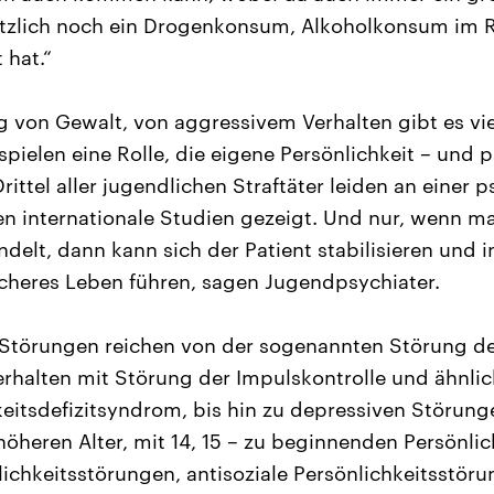
sätzlich noch ein Drogenkonsum, Alkoholkonsum im 
 hat.“
g von Gewalt, von aggressivem Verhalten gibt es vi
ielen eine Rolle, die eigene Persönlichkeit – und 
ittel aller jugendlichen Straftäter leiden an einer 
n internationale Studien gezeigt. Und nur, wenn m
elt, dann kann sich der Patient stabilisieren und in
licheres Leben führen, sagen Jugendpsychiater.
Störungen reichen von der sogenannten Störung des
Verhalten mit Störung der Impulskontrolle und ähnl
itsdefizitsyndrom, bis hin zu depressiven Störung
öheren Alter, mit 14, 15 – zu beginnenden Persönli
lichkeitsstörungen, antisoziale Persönlichkeitsstöru