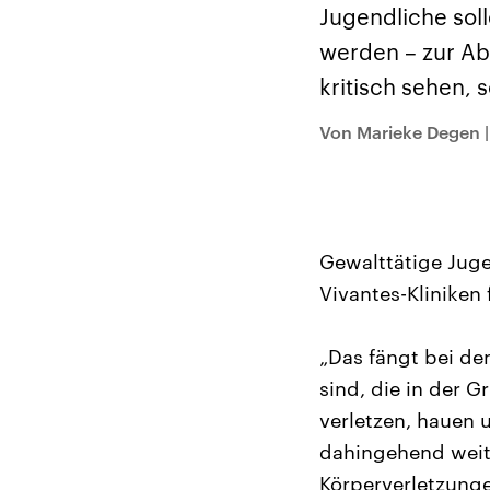
Alle Informationen
Analy
Jugendliche soll
Sachsen-Anhalt wählt
Hinte
am 6. September 2026
Wirtsc
werden – zur Ab
einen neuen Landtag.
militä
Seit 2021 wird das
Verein
kritisch sehen,
Bundesland von einer
den m
Koalition aus CDU, SPD
Länder
und FDP regiert.-
großem
Von Marieke Degen
Umfragen, Prognosen,
aktuel
Wahlprogramme,
aktuelle Berichte und
Hintergründe zu den
Parteien und Kandidaten
der anstehenden Wahl.
Gewalttätige Juge
Vivantes-Kliniken 
„Das fängt bei de
sind, die in der 
verletzen, hauen 
dahingehend weite
Körperverletzung