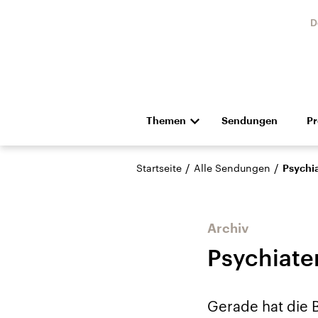
D
Themen
Sendungen
P
Die Nachrichten
Politik
/
/
Startseite
Alle Sendungen
Psychi
Hörspiel und Feature
Musik
Archiv
Psychiate
Landtagswahl Sachsen-
USA
Gerade hat die 
Anhalt 2026
Aktuel