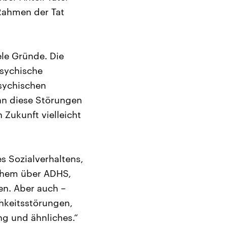
Rahmen der Tat
ele Gründe. Die
psychische
psychischen
an diese Störungen
 Zukunft vielleicht
 Sozialverhaltens,
ichem über ADHS,
en. Aber auch –
chkeitsstörungen,
ng und ähnliches.“