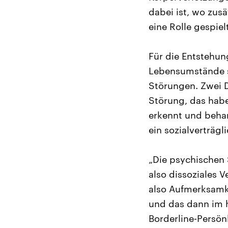
dabei ist, wo zu
eine Rolle gespielt
Für die Entstehun
Lebensumstände sp
Störungen. Zwei Dr
Störung, das habe
erkennt und behand
ein sozialverträg
„Die psychischen 
also dissoziales 
also Aufmerksamke
und das dann im h
Borderline-Persön