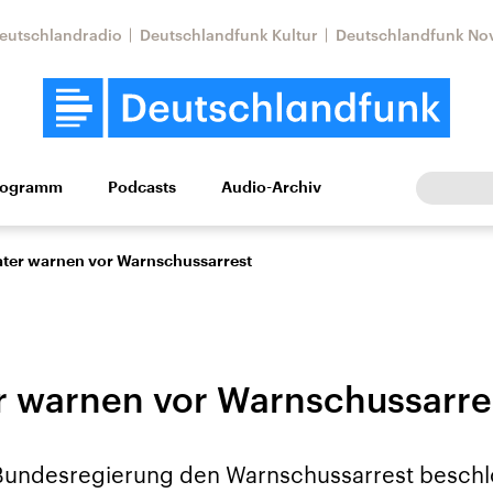
eutschlandradio
Deutschlandfunk Kultur
Deutschlandfunk No
rogramm
Podcasts
Audio-Archiv
Wirtschaft
Wissen
Kultur
Europa
Gesellschaf
ater warnen vor Warnschussarrest
r warnen vor Warnschussarre
Nahostkonflikt
Iran
Bundesregierung den Warnschussarrest beschlo
le Beiträge,
Aktuelle Lage und
Aktuelle Lage und