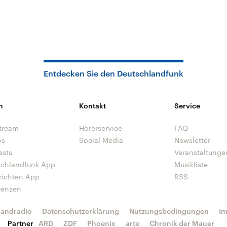
Entdecken Sie den Deutschlandfunk
n
Kontakt
Service
tream
Hörerservice
FAQ
os
Social Media
Newsletter
asts
Veranstaltunge
schlandfunk App
Musikliste
richten App
RSS
uenzen
landradio
Datenschutzerklärung
Nutzungsbedingungen
I
Partner
ARD
ZDF
Phoenix
arte
Chronik der Mauer