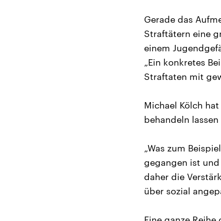
Gerade das Aufmer
Straftätern eine g
einem Jugendgefä
„Ein konkretes Be
Straftaten mit ge
Michael Kölch hat
behandeln lassen 
„Was zum Beispiel
gegangen ist und 
daher die Verstärk
über sozial angep
Eine ganze Reihe 